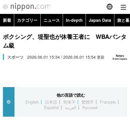
新着
カテゴリー
ニュース
In-depth
Japan Data
旅と暮
English
政治・外交
Topics
ボクシング、堤聖也が休養王者に WBAバンタ
简体字
ム級
経済・ビジネス
Images
繁體字
カテゴリー
News
スポーツ
2026.06.01 15:34 / 2026.06.01 15:54
更新
from Japan
国際・海外
People
Français
政治・外交
ニュース
社会
東京
Español
経済・ビジネス
トップ
In-depth
文化
お知らせ
العربية
他の言語で読む
English
日本語
简体字
繁體字
Français
国際
アーカイブ
Japan Data
科学・技術
Español
العربية
Русский
Русский
社会
旅と暮らし
暮らし