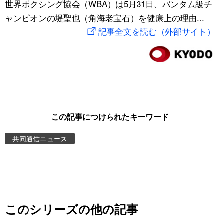
世界ボクシング協会（WBA）は5月31日、バンタム級チ
スポーツ・東京2020
文化
動画/Live
ャンピオンの堤聖也（角海老宝石）を健康上の理由...
記事全文を読む（外部サイト）
科学・技術
Books
暮らし
Cinema
スポーツ・東京2020
Topics
この記事につけられたキーワード
Images
共同通信ニュース
People
東京
このシリーズの他の記事
お知らせ