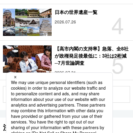
4
日本の世界遺産一覧
2026.07.26
【高市内閣の支持率】急落、全8社
5
が政権発足後最低に：3社は2桁減
─7月世論調査
2026.07.31
もっと見る
注目のキーワード