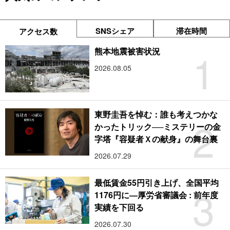
SNSシェア
滞在時間
アクセス数
1
熊本地震被害状況
2026.08.05
東野圭吾を悼む：誰も考えつかな
2
かったトリック──ミステリーの金
字塔『容疑者Ｘの献身』の舞台裏
2026.07.29
最低賃金55円引き上げ、全国平均
3
1176円に―厚労省審議会 : 前年度
実績を下回る
2026.07.30