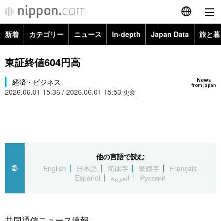
新着
カテゴリー
ニュース
In-depth
Japan Data
旅と暮
English
政治・外交
Topics
東証終値604円高
简体字
News
経済・ビジネス
経済・ビジネス
Images
繁體字
from Japan
2026.06.01 15:36 / 2026.06.01 15:53
更新
カテゴリー
国際・海外
People
Français
政治・外交
ニュース
社会
東京
Español
経済・ビジネス
トップ
In-depth
他の言語で読む
文化
お知らせ
العربية
English
日本語
简体字
繁體字
Français
Español
العربية
Русский
国際
アーカイブ
Japan Data
科学・技術
Русский
社会
旅と暮らし
暮らし
共同通信ニュース速報