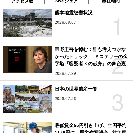
SNSシェア
滞在時間
アクセス数
1
熊本地震被害状況
2026.08.07
東野圭吾を悼む：誰も考えつかな
2
かったトリック──ミステリーの金
字塔『容疑者Ｘの献身』の舞台裏
2026.07.29
3
日本の世界遺産一覧
2026.07.26
最低賃金55円引き上げ、全国平均
1176円に―厚労省審議会 : 前年度