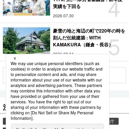
4
実績を下回る
2026.07.30
豪雪の地と海辺の町で220年の時を
5
刻んだ伝統建築 : WITH
KAMAKURA（鎌倉・長谷）
2026.08.04
もっと見る
注目のキーワード
共同通信ニュース
気象・災害
災害
気象庁