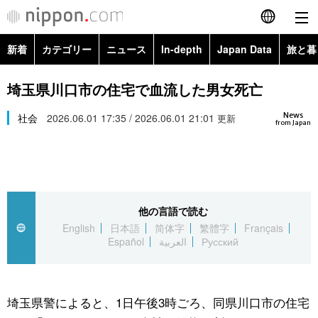
新着
カテゴリー
ニュース
In-depth
Japan Data
旅と暮
English
政治・外交
Topics
埼玉県川口市の住宅で血流した男女死亡
简体字
News
経済・ビジネス
社会
2026.06.01 17:35 / 2026.06.01 21:01
Images
更新
繁體字
from Japan
カテゴリー
国際・海外
People
Français
政治・外交
ニュース
社会
東京
Español
他の言語で読む
経済・ビジネス
トップ
In-depth
文化
お知らせ
English
日本語
简体字
繁體字
Français
العربية
Español
العربية
Русский
国際
アーカイブ
Japan Data
科学・技術
Русский
社会
旅と暮らし
暮らし
埼玉県警によると、1日午後3時ごろ、同県川口市の住宅