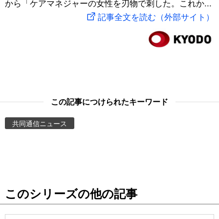
から「ケアマネジャーの女性を刃物で刺した。これか...
スポーツ・東京2020
文化
動画/Live
記事全文を読む（外部サイト）
科学・技術
Books
暮らし
Cinema
スポーツ・東京2020
Topics
この記事につけられたキーワード
共同通信ニュース
Images
People
東京
このシリーズの他の記事
お知らせ