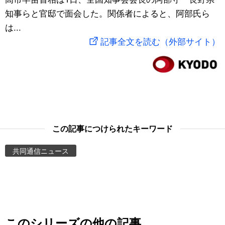
知事らと官邸で面会した。関係者によると、阿部氏ら
スポーツ・東京2020
文化
動画/Live
は...
記事全文を読む（外部サイト）
科学・技術
Books
暮らし
Cinema
スポーツ・東京2020
Topics
この記事につけられたキーワード
Images
共同通信ニュース
People
東京
お知らせ
このシリーズの他の記事