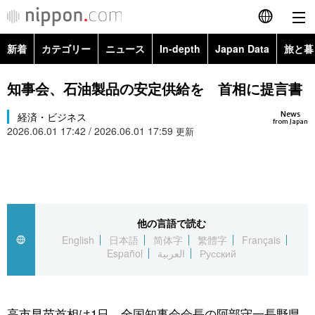
新着
カテゴリー
ニュース
In-depth
Japan Data
旅と暮
English
政治・外交
Topics
知事会、石油製品の安定供給を 首相に提言書
简体字
News
経済・ビジネス
経済・ビジネス
Images
繁體字
from Japan
2026.06.01 17:42 / 2026.06.01 17:59
更新
カテゴリー
国際・海外
People
Français
政治・外交
ニュース
社会
東京
Español
経済・ビジネス
トップ
In-depth
他の言語で読む
文化
お知らせ
العربية
English
日本語
简体字
繁體字
Français
Español
العربية
Русский
国際
アーカイブ
Japan Data
科学・技術
Русский
社会
旅と暮らし
暮らし
高市早苗首相は1日、全国知事会会長の阿部守一長野県