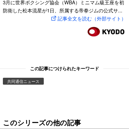
3月に世界ボクシング協会（WBA）ミニマム級王座を初
スポーツ・東京2020
文化
動画/Live
防衛した松本流星が1日、所属する帝拳ジムの公式サ...
記事全文を読む（外部サイト）
科学・技術
Books
暮らし
Cinema
スポーツ・東京2020
Topics
この記事につけられたキーワード
Images
共同通信ニュース
People
東京
このシリーズの他の記事
お知らせ