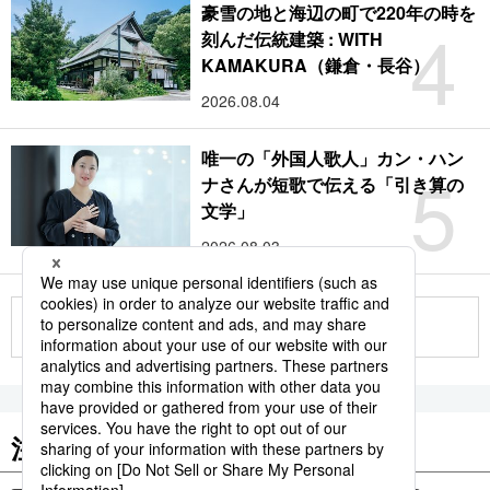
豪雪の地と海辺の町で220年の時を
4
刻んだ伝統建築 : WITH
KAMAKURA（鎌倉・長谷）
2026.08.04
唯一の「外国人歌人」カン・ハン
5
ナさんが短歌で伝える「引き算の
文学」
2026.08.03
もっと見る
注目のキーワード