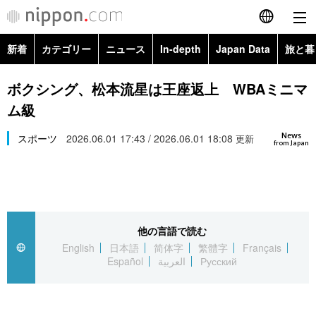
新着
カテゴリー
ニュース
In-depth
Japan Data
旅と暮
English
政治・外交
Topics
ボクシング、松本流星は王座返上 WBAミニマ
简体字
ム級
経済・ビジネス
Images
繁體字
カテゴリー
News
スポーツ
2026.06.01 17:43 / 2026.06.01 18:08
更新
from Japan
国際・海外
People
Français
政治・外交
ニュース
社会
東京
Español
経済・ビジネス
トップ
In-depth
文化
お知らせ
العربية
他の言語で読む
English
日本語
简体字
繁體字
Français
国際
アーカイブ
Japan Data
科学・技術
Español
العربية
Русский
Русский
社会
旅と暮らし
暮らし