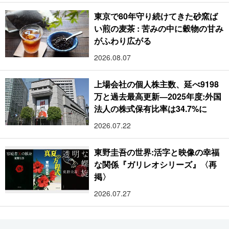
東京で80年守り続けてきた砂窯ば
い煎の麦茶 : 苦みの中に穀物の甘み
がふわり広がる
2026.08.07
上場会社の個人株主数、延べ9198
万と過去最高更新―2025年度:外国
法人の株式保有比率は34.7%に
2026.07.22
東野圭吾の世界:活字と映像の幸福
な関係『ガリレオシリーズ』〈再
掲〉
2026.07.27