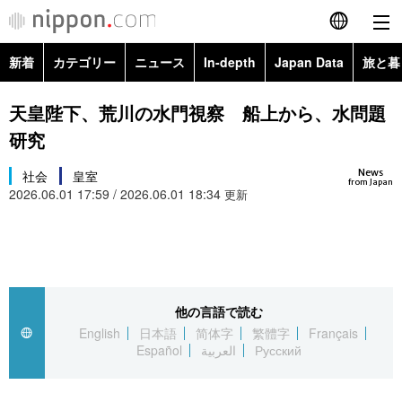
新着
カテゴリー
ニュース
In-depth
Japan Data
旅と暮
English
政治・外交
Topics
天皇陛下、荒川の水門視察 船上から、水問題
简体字
研究
経済・ビジネス
Images
繁體字
カテゴリー
News
社会
皇室
from Japan
2026.06.01 17:59 / 2026.06.01 18:34
国際・海外
更新
People
Français
政治・外交
ニュース
社会
東京
Español
経済・ビジネス
トップ
In-depth
文化
お知らせ
العربية
他の言語で読む
国際
アーカイブ
Japan Data
科学・技術
English
日本語
简体字
繁體字
Français
Русский
Español
العربية
Русский
社会
旅と暮らし
暮らし