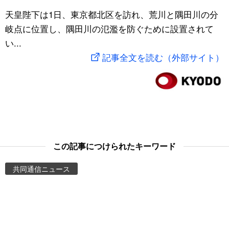
スポーツ・東京2020
天皇陛下は1日、東京都北区を訪れ、荒川と隅田川の分
文化
動画/Live
岐点に位置し、隅田川の氾濫を防ぐために設置されて
い...
科学・技術
Books
記事全文を読む（外部サイト）
暮らし
Cinema
スポーツ・東京2020
Topics
Images
この記事につけられたキーワード
People
共同通信ニュース
東京
お知らせ