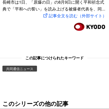
長崎市は1日、「原爆の日」の8月9日に開く平和祈念式
スポーツ・東京2020
文化
動画/Live
典で「平和への誓い」を読み上げる被爆者代表を、同...
記事全文を読む（外部サイト）
科学・技術
Books
暮らし
Cinema
スポーツ・東京2020
Topics
この記事につけられたキーワード
Images
共同通信ニュース
People
東京
このシリーズの他の記事
お知らせ