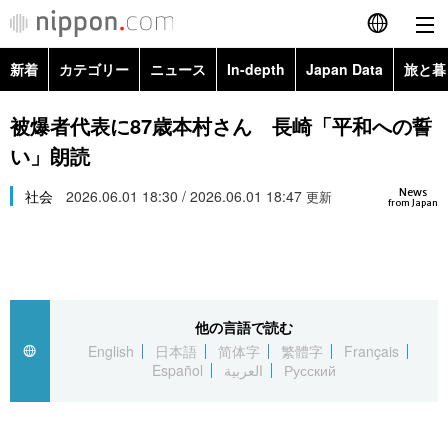
新着
カテゴリー
ニュース
In-depth
Japan Data
旅と暮
English
政治・外交
Topics
被爆者代表に87歳本村さん 長崎「平和への誓
简体字
い」朗読
経済・ビジネス
Images
繁體字
カテゴリー
News
社会
2026.06.01 18:30 / 2026.06.01 18:47
更新
from Japan
国際・海外
People
Français
政治・外交
ニュース
社会
東京
Español
経済・ビジネス
トップ
In-depth
文化
お知らせ
العربية
他の言語で読む
English
日本語
简体字
繁體字
Français
国際
アーカイブ
Japan Data
科学・技術
Español
العربية
Русский
Русский
社会
旅と暮らし
暮らし