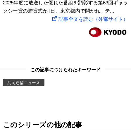
2025年度に放送した優れた番組を顕彰する第63回ギャラ
スポーツ・東京2020
文化
動画/Live
クシー賞の贈賞式が1日、東京都内で開かれ、テ...
記事全文を読む（外部サイト）
科学・技術
Books
暮らし
Cinema
スポーツ・東京2020
Topics
この記事につけられたキーワード
Images
共同通信ニュース
People
東京
このシリーズの他の記事
お知らせ