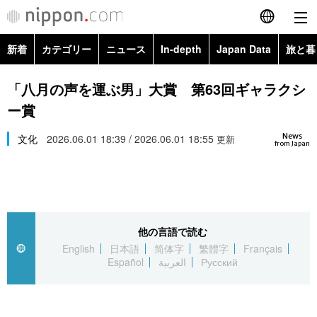
新着
カテゴリー
ニュース
In-depth
Japan Data
旅と暮
English
政治・外交
Topics
「八月の声を運ぶ男」大賞 第63回ギャラクシ
简体字
ー賞
経済・ビジネス
Images
繁體字
カテゴリー
News
文化
2026.06.01 18:39 / 2026.06.01 18:55
更新
from Japan
国際・海外
People
Français
政治・外交
ニュース
社会
東京
Español
経済・ビジネス
トップ
In-depth
文化
お知らせ
العربية
他の言語で読む
English
日本語
简体字
繁體字
Français
国際
アーカイブ
Japan Data
科学・技術
Español
العربية
Русский
Русский
社会
旅と暮らし
暮らし