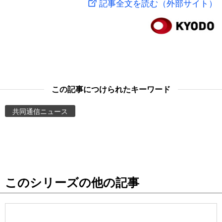
記事全文を読む（外部サイト）
スポーツ・東京2020
文化
動画/Live
科学・技術
Books
暮らし
Cinema
この記事につけられたキーワード
スポーツ・東京2020
Topics
共同通信ニュース
Images
People
このシリーズの他の記事
東京
お知らせ