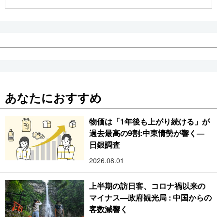
公式SNS
あなたにおすすめ
物価は「1年後も上がり続ける」が
過去最高の9割:中東情勢が響く―
日銀調査
2026.08.01
上半期の訪日客、コロナ禍以来の
マイナス―政府観光局 : 中国からの
客数減響く