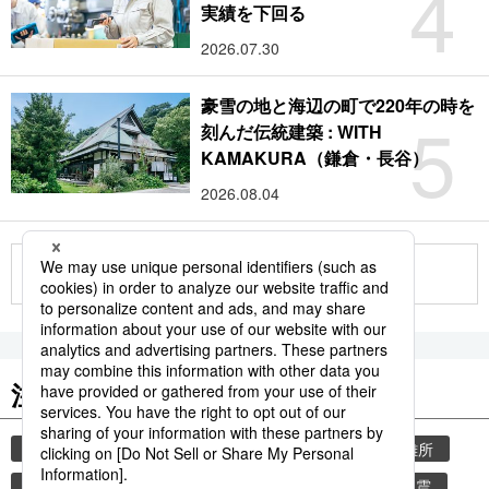
4
実績を下回る
2026.07.30
豪雪の地と海辺の町で220年の時を
5
刻んだ伝統建築 : WITH
KAMAKURA（鎌倉・長谷）
2026.08.04
もっと見る
注目のキーワード
共同通信ニュース
気象・災害
災害
避難所
自然災害
地震
気象庁
津波
熊本地震