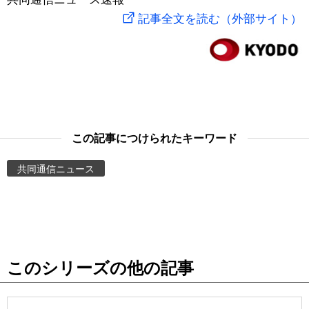
記事全文を読む（外部サイト）
スポーツ・東京2020
文化
動画/Live
科学・技術
Books
暮らし
Cinema
この記事につけられたキーワード
スポーツ・東京2020
Topics
共同通信ニュース
Images
People
東京
このシリーズの他の記事
お知らせ