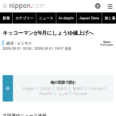
新着
カテゴリー
ニュース
In-depth
Japan Data
旅と暮
English
政治・外交
Topics
キッコーマンが9月にしょうゆ値上げへ
简体字
News
経済・ビジネス
経済・ビジネス
Images
繁體字
from Japan
2026.06.01 18:50 / 2026.06.01 19:07
更新
カテゴリー
国際・海外
People
Français
政治・外交
ニュース
社会
東京
Español
経済・ビジネス
トップ
In-depth
他の言語で読む
文化
お知らせ
العربية
English
日本語
简体字
繁體字
Français
Español
العربية
Русский
国際
アーカイブ
Japan Data
科学・技術
Русский
社会
旅と暮らし
暮らし
共同通信ニュース速報