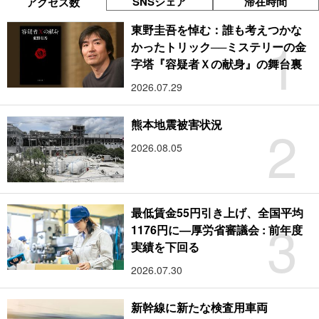
SNSシェア
滞在時間
アクセス数
東野圭吾を悼む：誰も考えつかな
1
かったトリック──ミステリーの金
字塔『容疑者Ｘの献身』の舞台裏
2026.07.29
2
熊本地震被害状況
2026.08.05
最低賃金55円引き上げ、全国平均
3
1176円に―厚労省審議会 : 前年度
実績を下回る
2026.07.30
新幹線に新たな検査用車両