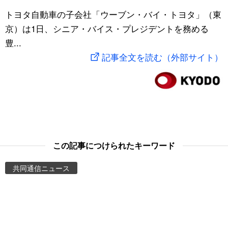
スポーツ・東京2020
トヨタ自動車の子会社「ウーブン・バイ・トヨタ」（東
文化
動画/Live
京）は1日、シニア・バイス・プレジデントを務める
豊...
科学・技術
Books
記事全文を読む（外部サイト）
暮らし
Cinema
スポーツ・東京2020
Topics
Images
この記事につけられたキーワード
People
共同通信ニュース
東京
お知らせ