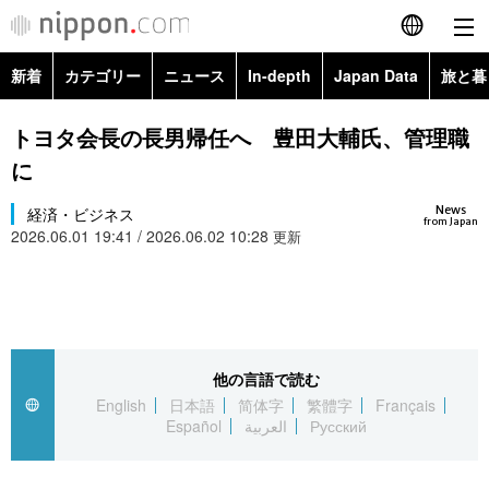
新着
カテゴリー
ニュース
In-depth
Japan Data
旅と暮
English
政治・外交
Topics
トヨタ会長の長男帰任へ 豊田大輔氏、管理職
简体字
に
経済・ビジネス
Images
繁體字
カテゴリー
News
経済・ビジネス
from Japan
2026.06.01 19:41 / 2026.06.02 10:28
国際・海外
更新
People
Français
政治・外交
ニュース
社会
東京
Español
経済・ビジネス
トップ
In-depth
文化
お知らせ
العربية
他の言語で読む
国際
アーカイブ
Japan Data
科学・技術
English
日本語
简体字
繁體字
Français
Русский
Español
العربية
Русский
社会
旅と暮らし
暮らし