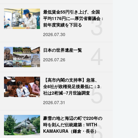
3
最低賃金55円引き上げ、全国
平均1176円に―厚労省審議会 :
前年度実績を下回る
2026.07.30
4
日本の世界遺産一覧
2026.07.26
5
【高市内閣の支持率】急落、
全8社が政権発足後最低に：3
社は2桁減─7月世論調査
2026.07.31
6
豪雪の地と海辺の町で220年の
時を刻んだ伝統建築 : WITH
KAMAKURA（鎌倉・長谷）