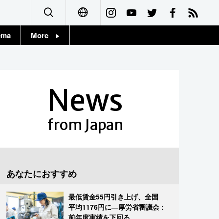
ema
More
English
Topics
简体字
Images
News
繁體字
People
Français
from Japan
東京
Español
お知らせ
العربية
あなたにおすすめ
Русский
最低賃金55円引き上げ、全国
平均1176円に―厚労省審議会 :
前年度実績を下回る