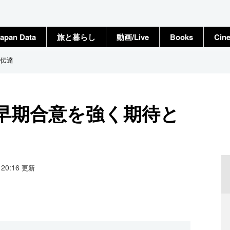
apan Data
旅と暮らし
動画/Live
Books
Cin
伝達
早期合意を強く期待と
1 20:16
更新