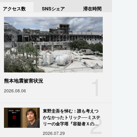
アクセス数
SNSシェア
滞在時間
1
熊本地震被害状況
2026.08.06
2
東野圭吾を悼む：誰も考えつ
かなかったトリック──ミステ
リーの金字塔『容疑者Ｘの献
身』の舞台裏
2026.07.29