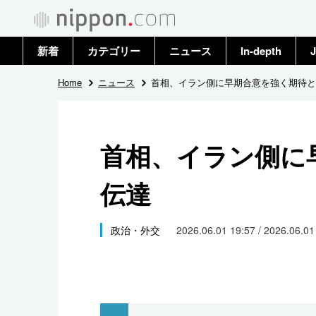
新着
カテゴリー
ニュース
In-depth
J
政治・外交
トップ
Home
ニュース
首相、イラン側に早期合意を強く期待と
経済・ビジネス
アーカイブ
首相、イラン側に
国際
伝達
社会
文化
政治・外交
2026.06.01 19:57 / 2026.06.0
科学・技術
暮らし