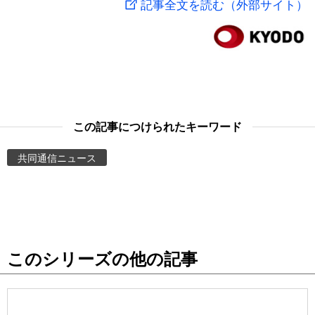
記事全文を読む（外部サイト）
スポーツ・東京2020
文化
動画/Live
科学・技術
Books
暮らし
Cinema
この記事につけられたキーワード
スポーツ・東京2020
Topics
共同通信ニュース
Images
People
このシリーズの他の記事
東京
お知らせ