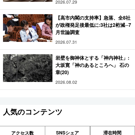
2026.07.29
【高市内閣の支持率】急落、全8社
が政権発足後最低に:3社は2桁減─7
月世論調査
2026.07.31
岩壁を御神体とする「神内神社」:
大坂寛「神のあるところへ」 石の
章(20)
2026.08.02
人気のコンテンツ
SNSシェア
滞在時間
アクセス数