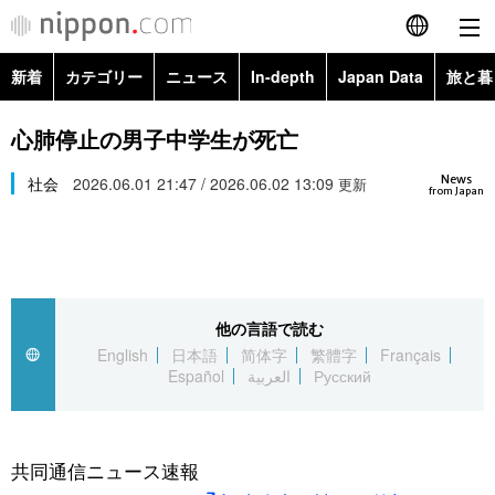
新着
カテゴリー
ニュース
In-depth
Japan Data
旅と暮
English
政治・外交
Topics
心肺停止の男子中学生が死亡
简体字
News
経済・ビジネス
社会
2026.06.01 21:47 / 2026.06.02 13:09
Images
更新
繁體字
from Japan
カテゴリー
国際・海外
People
Français
政治・外交
ニュース
社会
東京
Español
他の言語で読む
経済・ビジネス
トップ
In-depth
文化
お知らせ
English
日本語
简体字
繁體字
Français
العربية
Español
العربية
Русский
国際
アーカイブ
Japan Data
科学・技術
Русский
社会
旅と暮らし
暮らし
共同通信ニュース速報