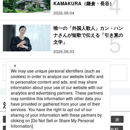
4
KAMAKURA（鎌倉・長谷）
2026.08.04
唯一の「外国人歌人」カン・ハン
5
ナさんが短歌で伝える「引き算の
文学」
2026.08.03
もっと見る
注目のキーワード
共同通信ニュース
時事通信ニュース
観光
旅
お茶
日本茶
熱中症
ペットボトル
飲料