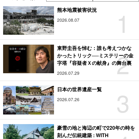
1
熊本地震被害状況
2026.08.07
東野圭吾を悼む：誰も考えつかな
2
かったトリック──ミステリーの金
字塔『容疑者Ｘの献身』の舞台裏
2026.07.29
3
日本の世界遺産一覧
2026.07.26
豪雪の地と海辺の町で220年の時を
刻んだ伝統建築 : WITH