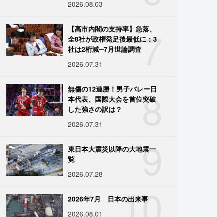
2026.08.03
7
【高市内閣の支持率】急落、
全8社が政権発足後最低に：3
社は2桁減─7月世論調査
2026.07.31
8
無傷の12連勝！男子バレー日
本代表、国際大会を首位突破
した強さの訳は？
2026.07.31
9
東日本大震災以降の大地震一
覧
2026.07.28
10
2026年7月 日本の出来事
2026.08.01