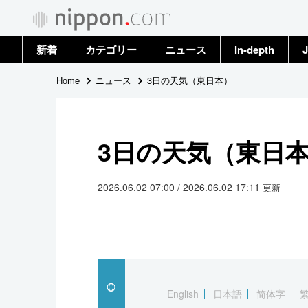
新着
カテゴリー
ニュース
In-depth
J
政治・外交
トップ
Home
ニュース
3日の天気（東日本）
経済・ビジネス
アーカイブ
3日の天気（東日
国際
社会
2026.06.02 07:00 / 2026.06.02 17:11
更新
文化
科学・技術
暮らし
English
日本語
简体字