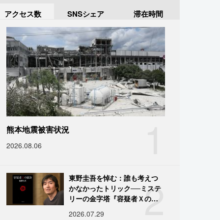
アクセス数
SNSシェア
滞在時間
1
熊本地震被害状況
2026.08.06
2
東野圭吾を悼む：誰も考えつ
かなかったトリック──ミステ
リーの金字塔『容疑者Ｘの献
身』の舞台裏
2026.07.29