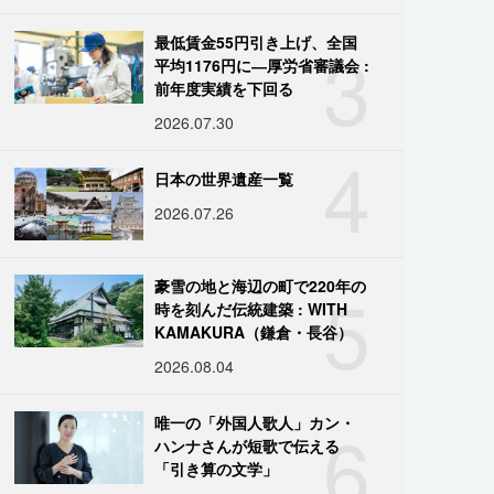
3
最低賃金55円引き上げ、全国
平均1176円に―厚労省審議会 :
前年度実績を下回る
2026.07.30
4
日本の世界遺産一覧
2026.07.26
5
豪雪の地と海辺の町で220年の
時を刻んだ伝統建築 : WITH
KAMAKURA（鎌倉・長谷）
2026.08.04
6
唯一の「外国人歌人」カン・
ハンナさんが短歌で伝える
「引き算の文学」