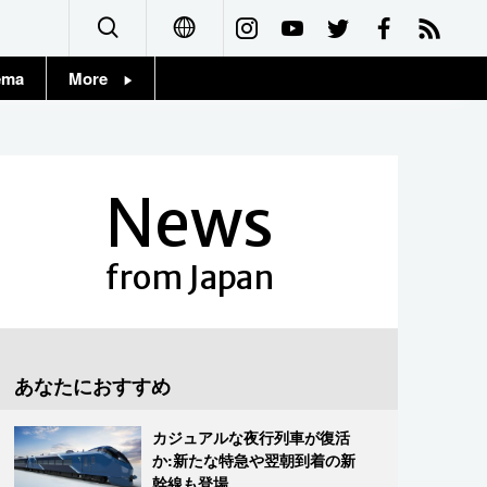
ema
More
English
Topics
简体字
Images
News
繁體字
People
Français
from Japan
東京
Español
お知らせ
العربية
あなたにおすすめ
Русский
カジュアルな夜行列車が復活
か:新たな特急や翌朝到着の新
幹線も登場