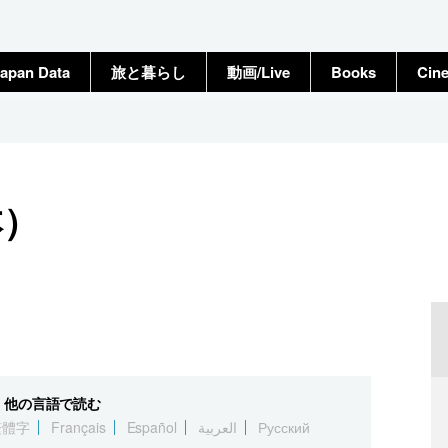
apan Data
旅と暮らし
動画/Live
Books
Cin
本）
他の言語で読む
繁體字
Français
Español
العربية
Русский