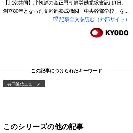
【北京共同】北朝鮮の金正恩朝鮮労働党総書記は1日、
スポーツ・東京2020
文化
動画/Live
創立80年となった党幹部養成機関「中央幹部学校」を...
記事全文を読む（外部サイト）
科学・技術
Books
暮らし
Cinema
スポーツ・東京2020
Topics
この記事につけられたキーワード
Images
共同通信ニュース
People
東京
このシリーズの他の記事
お知らせ