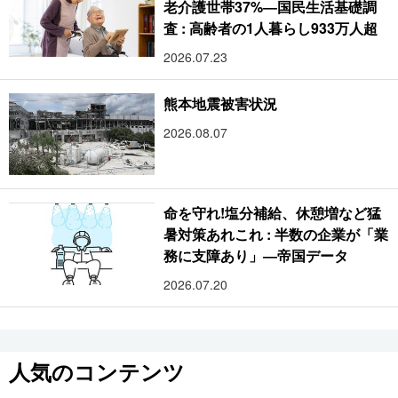
老介護世帯37%―国民生活基礎調
査 : 高齢者の1人暮らし933万人超
2026.07.23
熊本地震被害状況
2026.08.07
命を守れ!塩分補給、休憩増など猛
暑対策あれこれ : 半数の企業が「業
務に支障あり」―帝国データ
2026.07.20
人気のコンテンツ