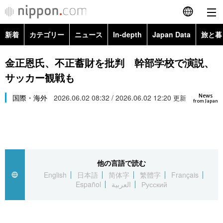
新着
カテゴリー
ニュース
In-depth
Japan Data
旅と暮
English
政治・外交
Topics
金正恩氏、不正蓄財を批判 幹部学校で演説、
简体字
サッカー観戦も
経済・ビジネス
Images
繁體字
カテゴリー
News
国際・海外
2026.06.02 08:32 / 2026.06.02 12:20
更新
from Japan
国際・海外
People
Français
政治・外交
ニュース
社会
東京
Español
経済・ビジネス
トップ
In-depth
文化
お知らせ
العربية
他の言語で読む
English
日本語
简体字
繁體字
Français
国際
アーカイブ
Japan Data
科学・技術
Español
العربية
Русский
Русский
社会
旅と暮らし
暮らし