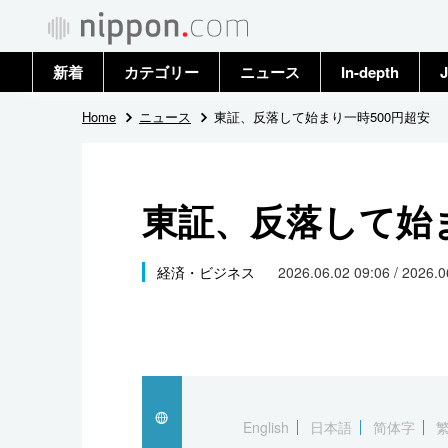
新着
カテゴリー
ニュース
In-depth
J
政治・外交
トップ
Home
ニュース
東証、反落して始まり一時500円超安
経済・ビジネス
アーカイブ
東証、反落して始ま
国際
社会
経済・ビジネス
2026.06.02 09:06 / 2026.
文化
科学・技術
暮らし
English
日本語
简体字