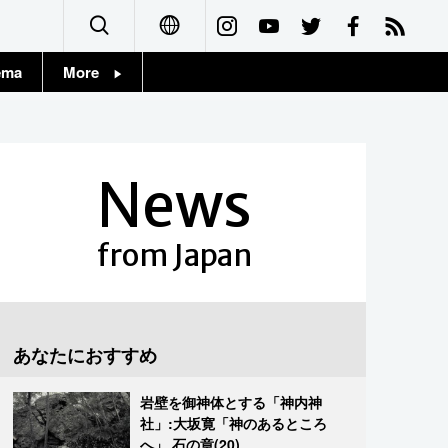
ema
More
English
Topics
简体字
Images
News
繁體字
People
Français
from Japan
東京
Español
お知らせ
العربية
あなたにおすすめ
Русский
岩壁を御神体とする「神内神
社」:大坂寛「神のあるところ
へ」 石の章(20)