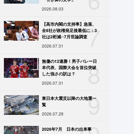
2026.08.03
7
【高市内閣の支持率】急落、
全8社が政権発足後最低に：3
社は2桁減─7月世論調査
2026.07.31
8
無傷の12連勝！男子バレー日
本代表、国際大会を首位突破
した強さの訳は？
2026.07.31
9
東日本大震災以降の大地震一
覧
2026.07.28
10
2026年7月 日本の出来事