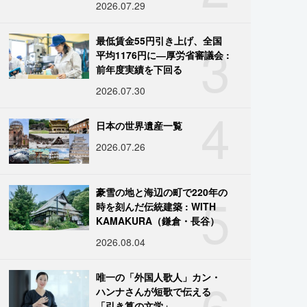
2026.07.29
3
最低賃金55円引き上げ、全国
平均1176円に―厚労省審議会 :
前年度実績を下回る
2026.07.30
4
日本の世界遺産一覧
2026.07.26
5
豪雪の地と海辺の町で220年の
時を刻んだ伝統建築 : WITH
KAMAKURA（鎌倉・長谷）
2026.08.04
6
唯一の「外国人歌人」カン・
ハンナさんが短歌で伝える
「引き算の文学」