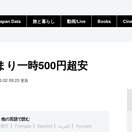
apan Data
旅と暮らし
動画/Live
Books
Cin
り一時500円超安
06.02 09:23
更新
他の言語で読む
繁體字
Français
Español
العربية
Русский