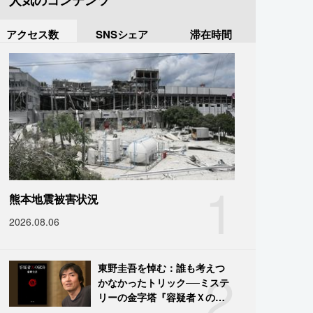
人気のコンテンツ
アクセス数
SNSシェア
滞在時間
1
熊本地震被害状況
2026.08.06
2
東野圭吾を悼む：誰も考えつ
かなかったトリック──ミステ
リーの金字塔『容疑者Ｘの献
身』の舞台裏