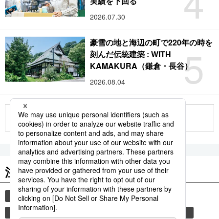
4
実績を下回る
2026.07.30
豪雪の地と海辺の町で220年の時を
5
刻んだ伝統建築 : WITH
KAMAKURA（鎌倉・長谷）
2026.08.04
もっと見る
注目のキーワード
共同通信ニュース
イチロー
国民栄誉賞
気象・災害
気象庁
災害
地震
津波