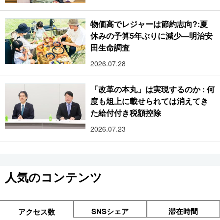
物価高でレジャーは節約志向?:夏
休みの予算5年ぶりに減少―明治安
田生命調査
2026.07.28
「改革の本丸」は実現するのか : 何
度も俎上に載せられては消えてき
た給付付き税額控除
2026.07.23
人気のコンテンツ
SNSシェア
滞在時間
アクセス数