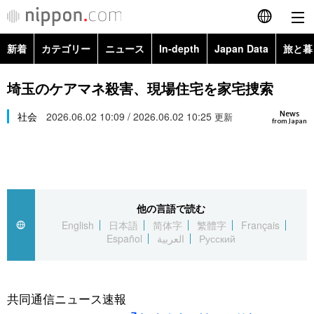
新着
カテゴリー
ニュース
In-depth
Japan Data
旅と暮
English
政治・外交
Topics
埼玉のケアマネ殺害、現場住宅を家宅捜索
简体字
News
経済・ビジネス
社会
2026.06.02 10:09 / 2026.06.02 10:25
Images
更新
繁體字
from Japan
カテゴリー
国際・海外
People
Français
政治・外交
ニュース
社会
東京
Español
他の言語で読む
経済・ビジネス
トップ
In-depth
文化
お知らせ
English
日本語
简体字
繁體字
Français
العربية
Español
العربية
Русский
国際
アーカイブ
Japan Data
科学・技術
Русский
社会
旅と暮らし
暮らし
共同通信ニュース速報