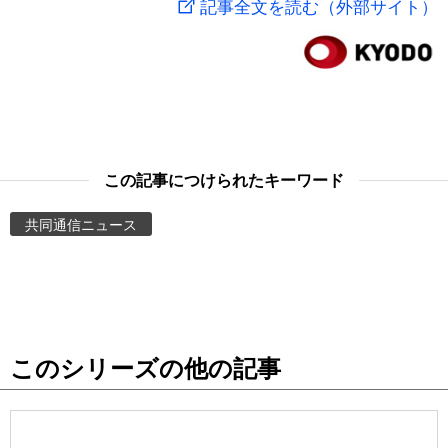
記事全文を読む（外部サイト）
スポーツ・東京2020
文化
動画/Live
科学・技術
Books
暮らし
Cinema
この記事につけられたキーワード
スポーツ・東京2020
Topics
共同通信ニュース
Images
People
このシリーズの他の記事
東京
お知らせ