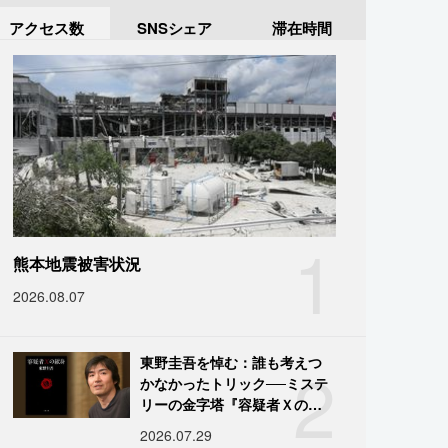
アクセス数
SNSシェア
滞在時間
1
熊本地震被害状況
2026.08.07
2
東野圭吾を悼む：誰も考えつ
かなかったトリック──ミステ
リーの金字塔『容疑者Ｘの献
身』の舞台裏
2026.07.29