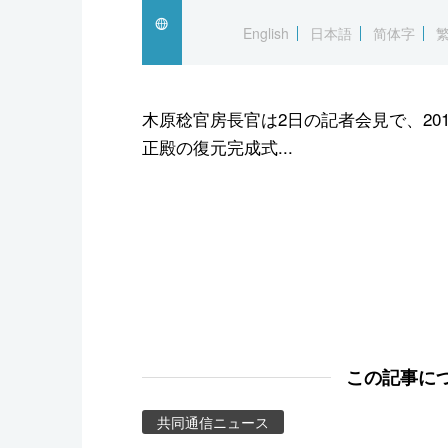
スポーツ・東京2020
English
日本語
简体字
木原稔官房長官は2日の記者会見で、20
正殿の復元完成式...
この記事に
共同通信ニュース