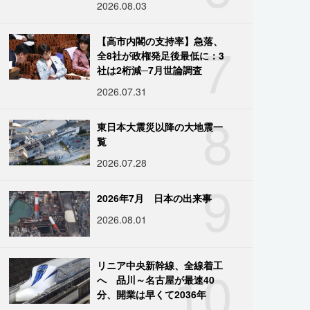
2026.08.03
7
【高市内閣の支持率】急落、
全8社が政権発足後最低に：3
社は2桁減─7月世論調査
2026.07.31
8
東日本大震災以降の大地震一
覧
2026.07.28
9
2026年7月 日本の出来事
2026.08.01
10
リニア中央新幹線、全線着工
へ 品川～名古屋が最速40
分、開業は早くて2036年