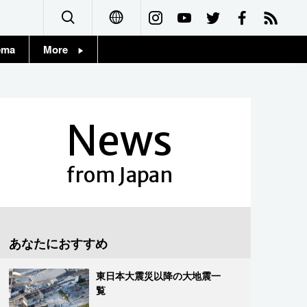
ema
More
English
Topics
简体字
Images
News
繁體字
People
Français
from Japan
東京
Español
お知らせ
العربية
あなたにおすすめ
Русский
東日本大震災以降の大地震一
覧