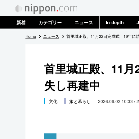
新着
カテゴリー
ニュース
In-depth
J
政治・外交
トップ
Home
ニュース
首里城正殿、11月22日完成式 19年に
経済・ビジネス
アーカイブ
首里城正殿、11月
国際
失し再建中
社会
文化
文化
旅と暮らし
2026.06.02 10:33 / 
科学・技術
暮らし