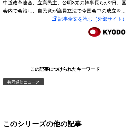
中道改革連合、立憲民主、公明3党の幹事長らが2日、国
スポーツ・東京2020
文化
動画/Live
会内で会談し、自民党が議員立法で今国会中の成立を...
記事全文を読む（外部サイト）
科学・技術
Books
暮らし
Cinema
スポーツ・東京2020
Topics
この記事につけられたキーワード
Images
共同通信ニュース
People
東京
このシリーズの他の記事
お知らせ