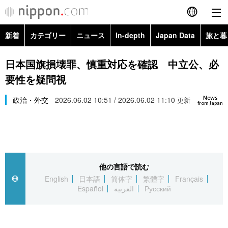
新着
カテゴリー
ニュース
In-depth
Japan Data
旅と暮
English
政治・外交
Topics
日本国旗損壊罪、慎重対応を確認 中立公、必
简体字
要性を疑問視
経済・ビジネス
Images
繁體字
カテゴリー
News
政治・外交
2026.06.02 10:51 / 2026.06.02 11:10
更新
from Japan
国際・海外
People
Français
政治・外交
ニュース
社会
東京
Español
経済・ビジネス
トップ
In-depth
文化
お知らせ
العربية
他の言語で読む
English
日本語
简体字
繁體字
Français
国際
アーカイブ
Japan Data
科学・技術
Español
العربية
Русский
Русский
社会
旅と暮らし
暮らし