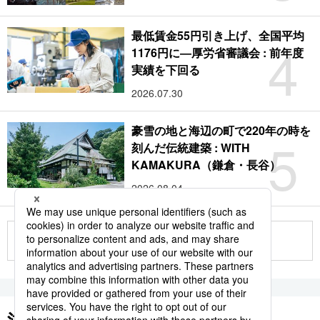
最低賃金55円引き上げ、全国平均
4
1176円に―厚労省審議会 : 前年度
実績を下回る
2026.07.30
豪雪の地と海辺の町で220年の時を
5
刻んだ伝統建築 : WITH
KAMAKURA（鎌倉・長谷）
2026.08.04
もっと見る
注目のキーワード