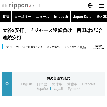
新着
カテゴリー
ニュース
In-depth
Japan Data
旅と暮
English
政治・外交
Topics
大谷3安打、ドジャース逆転負け 西田は3試合
简体字
連続安打
経済・ビジネス
Images
繁體字
カテゴリー
News
スポーツ
2026.06.02 10:58 / 2026.06.02 13:17
更新
from Japan
国際・海外
People
Français
政治・外交
ニュース
社会
東京
Español
経済・ビジネス
トップ
In-depth
文化
お知らせ
العربية
他の言語で読む
English
日本語
简体字
繁體字
Français
国際
アーカイブ
Japan Data
科学・技術
Español
العربية
Русский
Русский
社会
旅と暮らし
暮らし