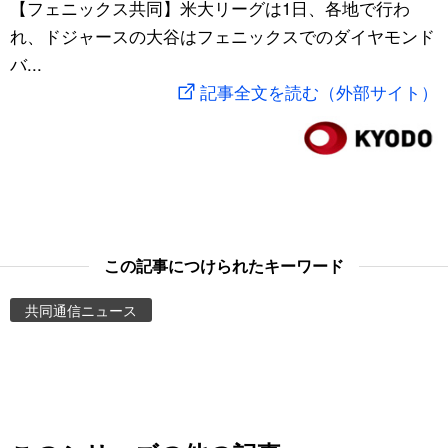
【フェニックス共同】米大リーグは1日、各地で行わ
スポーツ・東京2020
文化
動画/Live
れ、ドジャースの大谷はフェニックスでのダイヤモンド
バ...
科学・技術
Books
記事全文を読む（外部サイト）
暮らし
Cinema
スポーツ・東京2020
Topics
Images
この記事につけられたキーワード
共同通信ニュース
People
東京
お知らせ