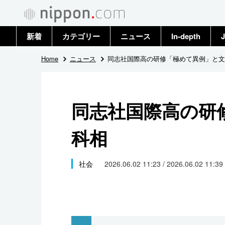
新着
カテゴリー
ニュース
In-depth
J
政治・外交
トップ
Home
ニュース
同志社国際高の研修「極めて異例」と文
経済・ビジネス
アーカイブ
同志社国際高の研
国際
科相
社会
文化
社会
2026.06.02 11:23 / 2026.06.02 11:39
科学・技術
暮らし