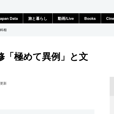
apan Data
旅と暮らし
動画/Live
Books
Cin
科相
修「極めて異例」と文
更新