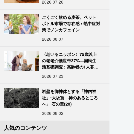
2026.07.26
ごくごく飲める麦茶、ペット
ボトル市場で存在感 : 熱中症対
策でノンカフェイン
2026.08.07
〈老いるニッポン〉75歳以上
の老老介護世帯37%―国民生
活基礎調査 : 高齢者の1人暮ら
し933万人超
2026.07.23
岩壁を御神体とする「神内神
社」:大坂寛「神のあるところ
へ」 石の章(20)
2026.08.02
人気のコンテンツ