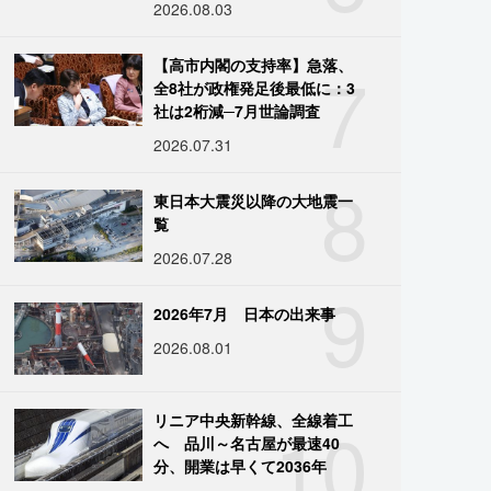
2026.08.03
7
【高市内閣の支持率】急落、
全8社が政権発足後最低に：3
社は2桁減─7月世論調査
2026.07.31
8
東日本大震災以降の大地震一
覧
2026.07.28
9
2026年7月 日本の出来事
2026.08.01
10
リニア中央新幹線、全線着工
へ 品川～名古屋が最速40
分、開業は早くて2036年