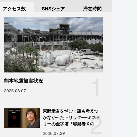
アクセス数
SNSシェア
滞在時間
1
熊本地震被害状況
2026.08.07
2
東野圭吾を悼む：誰も考えつ
かなかったトリック──ミステ
リーの金字塔『容疑者Ｘの献
身』の舞台裏
2026.07.29