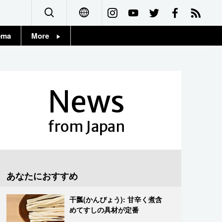
ema
More
English
Topics
简体字
Images
News
繁體字
People
Français
from Japan
東京
Español
お知らせ
العربية
あなたにおすすめ
Русский
干瓢(かんぴょう): 甘辛く煮含
めてすしの具材が定番