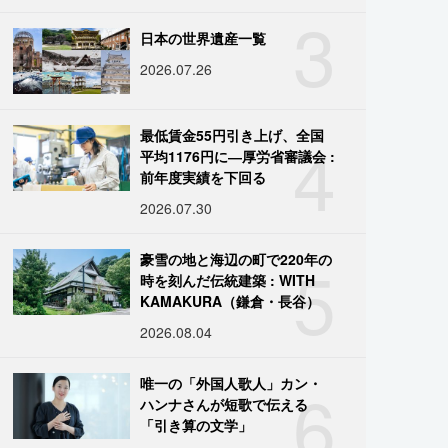
3
日本の世界遺産一覧
2026.07.26
4
最低賃金55円引き上げ、全国
平均1176円に―厚労省審議会 :
前年度実績を下回る
2026.07.30
5
豪雪の地と海辺の町で220年の
時を刻んだ伝統建築 : WITH
KAMAKURA（鎌倉・長谷）
2026.08.04
6
唯一の「外国人歌人」カン・
ハンナさんが短歌で伝える
「引き算の文学」