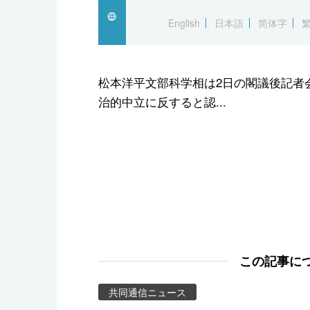
スポーツ・東京2020
English
日本語
简体字
松本洋平文部科学相は2日の閣議後記者
治的中立に反すると認...
この記事に
共同通信ニュース