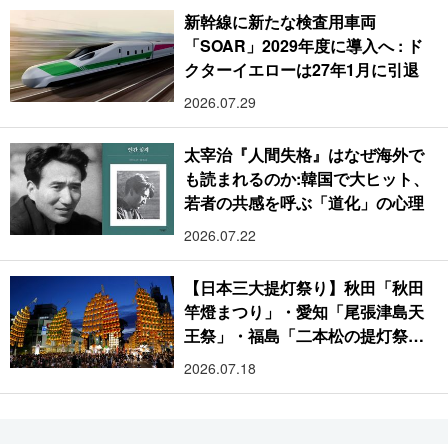
新幹線に新たな検査用車両
「SOAR」2029年度に導入へ : ド
クターイエローは27年1月に引退
2026.07.29
太宰治『人間失格』はなぜ海外で
も読まれるのか:韓国で大ヒット、
若者の共感を呼ぶ「道化」の心理
2026.07.22
【日本三大提灯祭り】秋田「秋田
竿燈まつり」・愛知「尾張津島天
王祭」・福島「二本松の提灯祭
り」:おびただしい灯火が夜空を照
2026.07.18
らす光の祭典