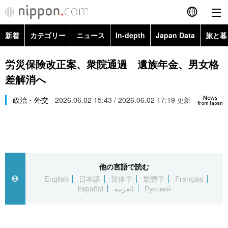
新着
カテゴリー
ニュース
In-depth
Japan Data
旅と暮
English
政治・外交
Topics
労災保険改正案、衆院通過 遺族年金、男女格
简体字
差解消へ
経済・ビジネス
Images
繁體字
カテゴリー
News
政治・外交
2026.06.02 15:43 / 2026.06.02 17:19
更新
from Japan
国際・海外
People
Français
政治・外交
ニュース
社会
東京
Español
経済・ビジネス
トップ
In-depth
文化
お知らせ
العربية
他の言語で読む
English
日本語
简体字
繁體字
Français
国際
アーカイブ
Japan Data
科学・技術
Español
العربية
Русский
Русский
社会
旅と暮らし
暮らし