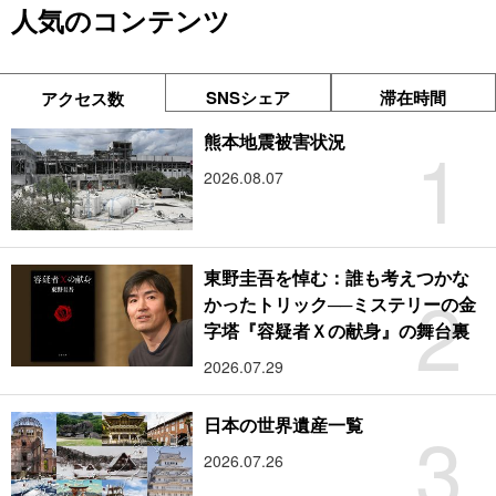
人気のコンテンツ
SNSシェア
滞在時間
アクセス数
1
熊本地震被害状況
2026.08.07
東野圭吾を悼む：誰も考えつかな
2
かったトリック──ミステリーの金
字塔『容疑者Ｘの献身』の舞台裏
2026.07.29
3
日本の世界遺産一覧
2026.07.26