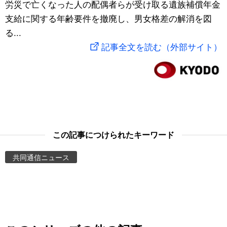
労災で亡くなった人の配偶者らが受け取る遺族補償年金
スポーツ・東京2020
文化
動画/Live
支給に関する年齢要件を撤廃し、男女格差の解消を図
る...
科学・技術
Books
記事全文を読む（外部サイト）
暮らし
Cinema
スポーツ・東京2020
Topics
Images
この記事につけられたキーワード
共同通信ニュース
People
東京
お知らせ