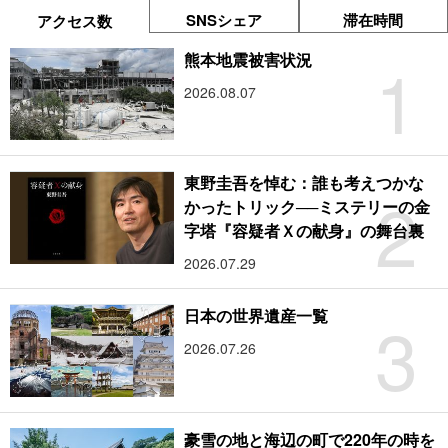
SNSシェア
滞在時間
アクセス数
1
熊本地震被害状況
2026.08.07
東野圭吾を悼む：誰も考えつかな
2
かったトリック──ミステリーの金
字塔『容疑者Ｘの献身』の舞台裏
2026.07.29
3
日本の世界遺産一覧
2026.07.26
豪雪の地と海辺の町で220年の時を