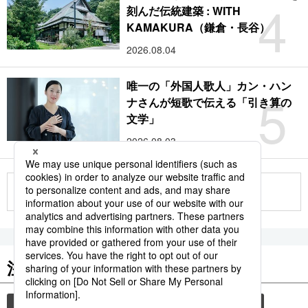
4
刻んだ伝統建築 : WITH
KAMAKURA（鎌倉・長谷）
2026.08.04
唯一の「外国人歌人」カン・ハン
5
ナさんが短歌で伝える「引き算の
文学」
2026.08.03
もっと見る
注目のキーワード
共同通信ニュース
気象・災害
旅
災害