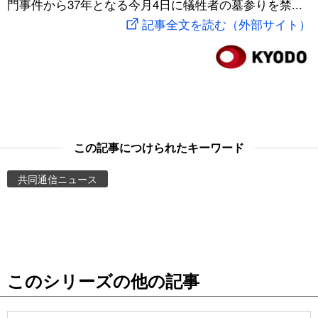
門事件から37年となる今月4日に犠牲者の墓参りを禁...
スポーツ・東京2020
文化
動画/Live
記事全文を読む（外部サイト）
科学・技術
Books
暮らし
Cinema
スポーツ・東京2020
Topics
この記事につけられたキーワード
共同通信ニュース
Images
People
東京
このシリーズの他の記事
お知らせ