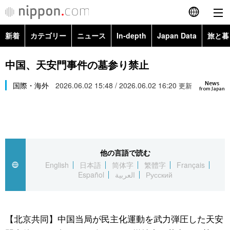
新着
カテゴリー
ニュース
In-depth
Japan Data
旅と暮
English
政治・外交
Topics
中国、天安門事件の墓参り禁止
简体字
News
経済・ビジネス
国際・海外
2026.06.02 15:48 / 2026.06.02 16:20
Images
更新
繁體字
from Japan
カテゴリー
国際・海外
People
Français
政治・外交
ニュース
社会
東京
Español
他の言語で読む
経済・ビジネス
トップ
In-depth
文化
お知らせ
English
日本語
简体字
繁體字
Français
العربية
Español
العربية
Русский
国際
アーカイブ
Japan Data
科学・技術
Русский
社会
旅と暮らし
暮らし
【北京共同】中国当局が民主化運動を武力弾圧した天安