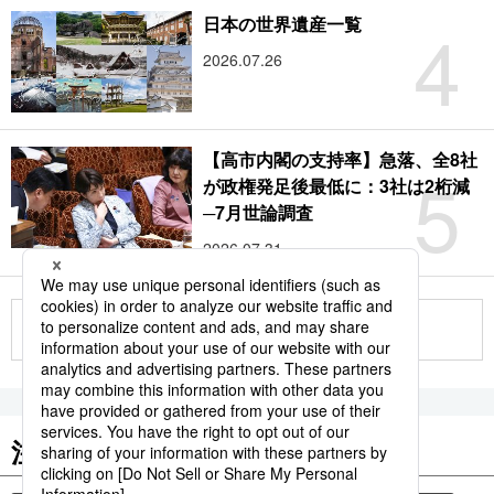
4
日本の世界遺産一覧
2026.07.26
【高市内閣の支持率】急落、全8社
5
が政権発足後最低に：3社は2桁減
─7月世論調査
2026.07.31
もっと見る
注目のキーワード