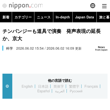
新着
カテゴリー
ニュース
In-depth
Japan Data
旅と暮
English
政治・外交
Topics
チンパンジーも道具で演奏 発声表現の延長
简体字
か、京大
経済・ビジネス
Images
繁體字
カテゴリー
News
科学
2026.06.02 15:54 / 2026.06.02 16:09
更新
from Japan
国際・海外
People
Français
政治・外交
ニュース
社会
東京
Español
経済・ビジネス
トップ
In-depth
文化
お知らせ
العربية
他の言語で読む
English
日本語
简体字
繁體字
Français
国際
アーカイブ
Japan Data
科学・技術
Español
العربية
Русский
Русский
社会
旅と暮らし
暮らし