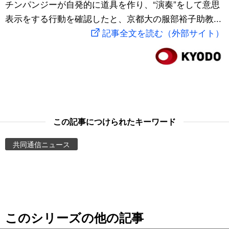
チンパンジーが自発的に道具を作り、“演奏”をして意思
スポーツ・東京2020
文化
動画/Live
表示をする行動を確認したと、京都大の服部裕子助教...
記事全文を読む（外部サイト）
科学・技術
Books
暮らし
Cinema
スポーツ・東京2020
Topics
この記事につけられたキーワード
Images
共同通信ニュース
People
東京
このシリーズの他の記事
お知らせ