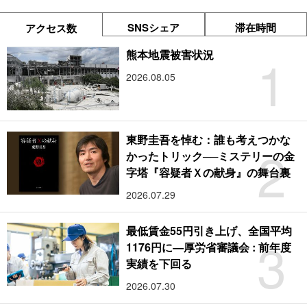
SNSシェア
滞在時間
アクセス数
1
熊本地震被害状況
2026.08.05
東野圭吾を悼む：誰も考えつかな
2
かったトリック──ミステリーの金
字塔『容疑者Ｘの献身』の舞台裏
2026.07.29
最低賃金55円引き上げ、全国平均
3
1176円に―厚労省審議会 : 前年度
実績を下回る
2026.07.30