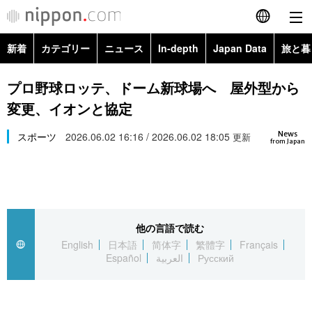
新着
カテゴリー
ニュース
In-depth
Japan Data
旅と暮
English
政治・外交
Topics
プロ野球ロッテ、ドーム新球場へ 屋外型から
简体字
変更、イオンと協定
経済・ビジネス
Images
繁體字
カテゴリー
News
スポーツ
2026.06.02 16:16 / 2026.06.02 18:05
更新
from Japan
国際・海外
People
Français
政治・外交
ニュース
社会
東京
Español
経済・ビジネス
トップ
In-depth
文化
お知らせ
العربية
他の言語で読む
English
日本語
简体字
繁體字
Français
国際
アーカイブ
Japan Data
科学・技術
Español
العربية
Русский
Русский
社会
旅と暮らし
暮らし