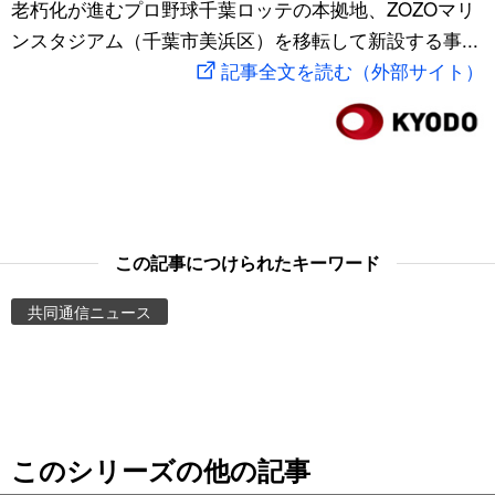
老朽化が進むプロ野球千葉ロッテの本拠地、ZOZOマリ
スポーツ・東京2020
文化
動画/Live
ンスタジアム（千葉市美浜区）を移転して新設する事...
記事全文を読む（外部サイト）
科学・技術
Books
暮らし
Cinema
スポーツ・東京2020
Topics
この記事につけられたキーワード
Images
共同通信ニュース
People
東京
このシリーズの他の記事
お知らせ