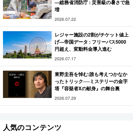
―総務省消防庁 : 災害級の暑さで急
増
2026.07.22
レジャー施設の2割がチケット値上
げ―帝国データ : フリーパス5000
円超え、変動料金導入進む
2026.07.17
東野圭吾を悼む:誰も考えつかなか
ったトリック──ミステリーの金字
塔『容疑者Xの献身』の舞台裏
2026.07.29
人気のコンテンツ