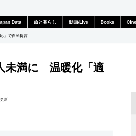
apan Data
旅と暮らし
動画/Live
Books
Cin
応」で自民提言
人未満に 温暖化「適
更新