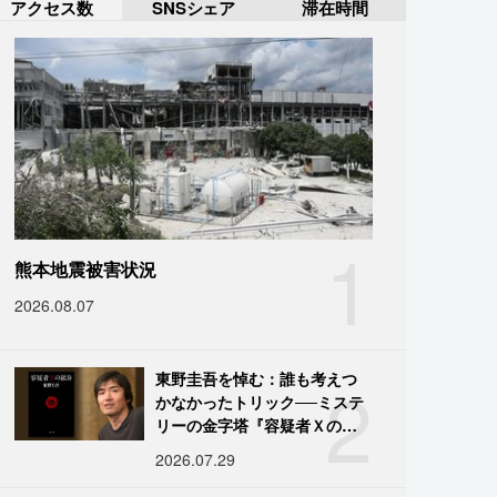
アクセス数
SNSシェア
滞在時間
1
熊本地震被害状況
2026.08.07
2
東野圭吾を悼む：誰も考えつ
かなかったトリック──ミステ
リーの金字塔『容疑者Ｘの献
身』の舞台裏
2026.07.29