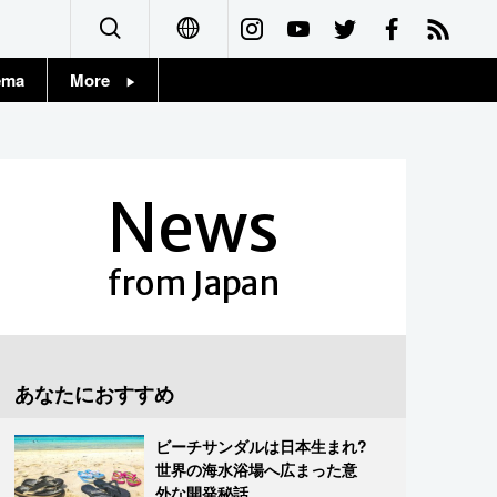
ema
More
English
Topics
简体字
Images
News
繁體字
People
Français
from Japan
東京
Español
お知らせ
العربية
あなたにおすすめ
Русский
ビーチサンダルは日本生まれ?
世界の海水浴場へ広まった意
外な開発秘話