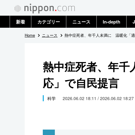
新着
カテゴリー
ニュース
In-depth
J
政治・外交
トップ
Home
ニュース
熱中症死者、年千人未満に 温暖化「適
経済・ビジネス
アーカイブ
熱中症死者、年千
国際
応」で自民提言
社会
文化
科学
2026.06.02 18:11 / 2026.06.02 18:27
科学・技術
暮らし