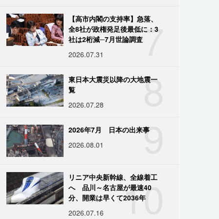
7
【高市内閣の支持率】急落、
全8社が政権発足後最低に：3
社は2桁減─7月世論調査
2026.07.31
8
東日本大震災以降の大地震一
覧
2026.07.28
9
2026年7月 日本の出来事
2026.08.01
10
リニア中央新幹線、全線着工
へ 品川～名古屋が最速40
分、開業は早くて2036年
2026.07.16