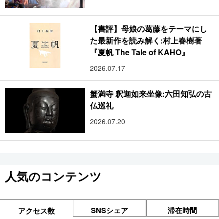
【書評】母娘の葛藤をテーマにし
た最新作を読み解く:村上春樹著
『夏帆 The Tale of KAHO』
2026.07.17
蟹満寺 釈迦如来坐像:六田知弘の古
仏巡礼
2026.07.20
人気のコンテンツ
SNSシェア
滞在時間
アクセス数