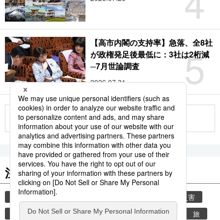
4
【高市内閣の支持率】急落、全8社
5
が政権発足後最低に：3社は2桁減
─7月世論調査
2026.07.31
もっと見る
注目のキーワード
共同通信ニュース
気象・災害
気象庁
災害
地震
津波
熊本
熊本地震
観光
旅