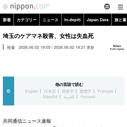
新着
カテゴリー
ニュース
In-depth
Japan Data
旅と暮
English
政治・外交
Topics
埼玉のケアマネ殺害、女性は失血死
简体字
News
経済・ビジネス
社会
2026.06.02 19:05 / 2026.06.02 19:21
Images
更新
繁體字
from Japan
カテゴリー
国際・海外
People
Français
政治・外交
ニュース
社会
東京
Español
他の言語で読む
経済・ビジネス
トップ
In-depth
文化
お知らせ
English
日本語
简体字
繁體字
Français
العربية
Español
العربية
Русский
国際
アーカイブ
Japan Data
科学・技術
Русский
社会
旅と暮らし
暮らし
共同通信ニュース速報