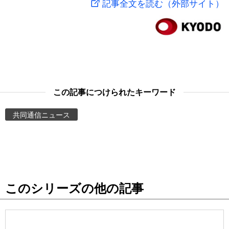
記事全文を読む（外部サイト）
スポーツ・東京2020
文化
動画/Live
科学・技術
Books
暮らし
Cinema
この記事につけられたキーワード
スポーツ・東京2020
Topics
共同通信ニュース
Images
People
このシリーズの他の記事
東京
お知らせ