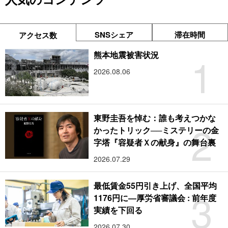
SNSシェア
滞在時間
アクセス数
1
熊本地震被害状況
2026.08.06
東野圭吾を悼む：誰も考えつかな
2
かったトリック──ミステリーの金
字塔『容疑者Ｘの献身』の舞台裏
2026.07.29
最低賃金55円引き上げ、全国平均
3
1176円に―厚労省審議会 : 前年度
実績を下回る
2026.07.30