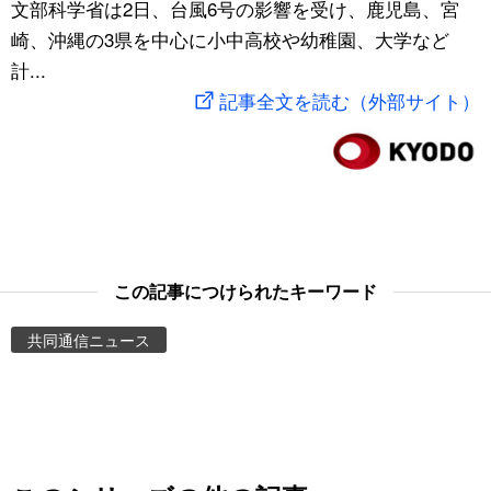
文部科学省は2日、台風6号の影響を受け、鹿児島、宮
スポーツ・東京2020
文化
動画/Live
崎、沖縄の3県を中心に小中高校や幼稚園、大学など
計...
科学・技術
Books
記事全文を読む（外部サイト）
暮らし
Cinema
スポーツ・東京2020
Topics
Images
この記事につけられたキーワード
共同通信ニュース
People
東京
お知らせ