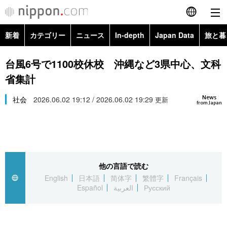
新着
カテゴリー
ニュース
In-depth
Japan Data
旅と暮
English
政治・外交
Topics
台風6号で1100校休校 沖縄など3県中心、文科
简体字
省集計
経済・ビジネス
Images
繁體字
カテゴリー
News
社会
2026.06.02 19:12 / 2026.06.02 19:29
更新
from Japan
国際・海外
People
Français
政治・外交
ニュース
社会
東京
Español
経済・ビジネス
トップ
In-depth
文化
お知らせ
العربية
他の言語で読む
English
日本語
简体字
繁體字
Français
国際
アーカイブ
Japan Data
科学・技術
Español
العربية
Русский
Русский
社会
旅と暮らし
暮らし