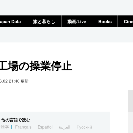
apan Data
旅と暮らし
動画/Live
Books
Cin
工場の操業停止
06.02 21:40
更新
他の言語で読む
繁體字
Français
Español
العربية
Русский