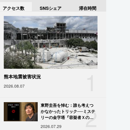
アクセス数
SNSシェア
滞在時間
1
熊本地震被害状況
2026.08.07
2
東野圭吾を悼む：誰も考えつ
かなかったトリック──ミステ
リーの金字塔『容疑者Ｘの献
身』の舞台裏
2026.07.29