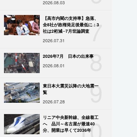
2026.08.03
7
【高市内閣の支持率】急落、
全8社が政権発足後最低に：3
社は2桁減─7月世論調査
2026.07.31
8
2026年7月 日本の出来事
2026.08.01
9
東日本大震災以降の大地震一
覧
2026.07.28
10
リニア中央新幹線、全線着工
へ 品川～名古屋が最速40
分、開業は早くて2036年