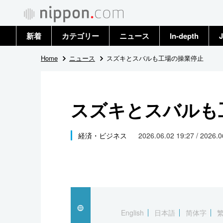
新着
カテゴリー
ニュース
In-depth
J
政治・外交
トップ
Home
ニュース
スズキとスバルも工場の操業停止
経済・ビジネス
アーカイブ
スズキとスバルも
国際
社会
経済・ビジネス
2026.06.02 19:27 / 2026.
文化
科学・技術
暮らし
English
日本語
简体字