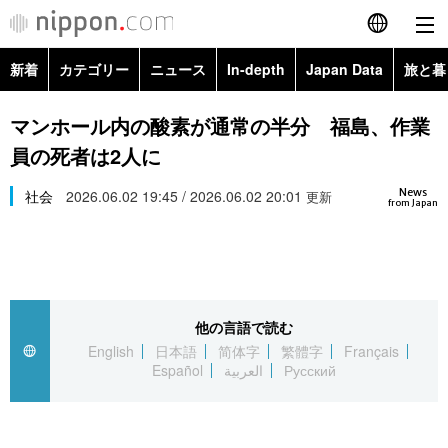
新着
カテゴリー
ニュース
In-depth
Japan Data
旅と暮
English
政治・外交
Topics
マンホール内の酸素が通常の半分 福島、作業
简体字
員の死者は2人に
経済・ビジネス
Images
繁體字
カテゴリー
News
社会
2026.06.02 19:45 / 2026.06.02 20:01
更新
from Japan
国際・海外
People
Français
政治・外交
ニュース
社会
東京
Español
経済・ビジネス
トップ
In-depth
文化
お知らせ
العربية
他の言語で読む
English
日本語
简体字
繁體字
Français
国際
アーカイブ
Japan Data
科学・技術
Español
العربية
Русский
Русский
社会
旅と暮らし
暮らし