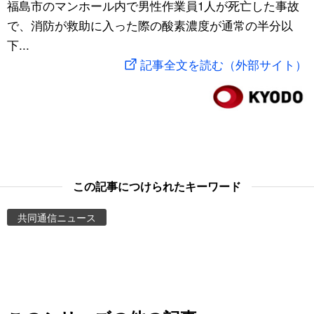
福島市のマンホール内で男性作業員1人が死亡した事故
スポーツ・東京2020
文化
動画/Live
で、消防が救助に入った際の酸素濃度が通常の半分以
下...
科学・技術
Books
記事全文を読む（外部サイト）
暮らし
Cinema
スポーツ・東京2020
Topics
Images
この記事につけられたキーワード
共同通信ニュース
People
東京
お知らせ