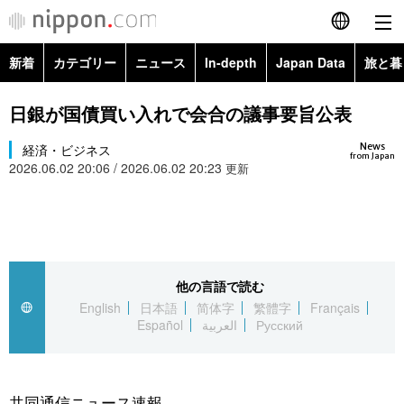
新着
カテゴリー
ニュース
In-depth
Japan Data
旅と暮
English
政治・外交
Topics
日銀が国債買い入れで会合の議事要旨公表
简体字
News
経済・ビジネス
経済・ビジネス
Images
繁體字
from Japan
2026.06.02 20:06 / 2026.06.02 20:23
更新
カテゴリー
国際・海外
People
Français
政治・外交
ニュース
社会
東京
Español
経済・ビジネス
トップ
In-depth
他の言語で読む
文化
お知らせ
العربية
English
日本語
简体字
繁體字
Français
Español
العربية
Русский
国際
アーカイブ
Japan Data
科学・技術
Русский
社会
旅と暮らし
暮らし
共同通信ニュース速報