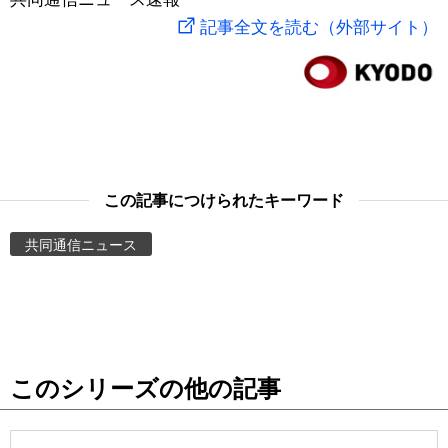
記事全文を読む（外部サイト）
スポーツ・東京2020
文化
動画/Live
科学・技術
Books
暮らし
Cinema
この記事につけられたキーワード
スポーツ・東京2020
Topics
共同通信ニュース
Images
People
東京
このシリーズの他の記事
お知らせ