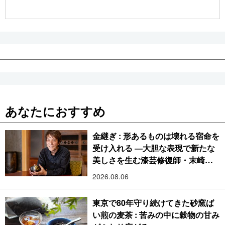
公式SNS
あなたにおすすめ
金継ぎ : 形あるものは壊れる宿命を
受け入れる ―大胆な表現で新たな
美しさを生む漆芸修復師・末崎広
樹
2026.08.06
東京で80年守り続けてきた砂窯ば
い煎の麦茶 : 苦みの中に穀物の甘み