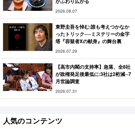
がふわり広がる
2026.08.07
東野圭吾を悼む:誰も考えつかなか
ったトリック──ミステリーの金字
塔『容疑者Xの献身』の舞台裏
2026.07.29
【高市内閣の支持率】急落、全8社
が政権発足後最低に:3社は2桁減─7
月世論調査
2026.07.31
人気のコンテンツ