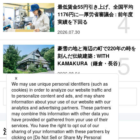
最低賃金55円引き上げ、全国平均
4
1176円に―厚労省審議会 : 前年度
実績を下回る
2026.07.30
豪雪の地と海辺の町で220年の時を
5
刻んだ伝統建築 : WITH
KAMAKURA（鎌倉・長谷）
2026.08.04
もっと見る
注目のキーワード