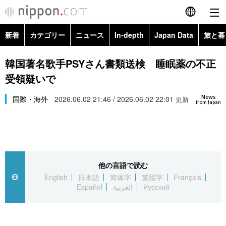
新着
カテゴリー
ニュース
In-depth
Japan Data
旅と暮
English
政治・外交
Topics
韓国著名歌手PSYさん書類送検 睡眠薬の不正
简体字
受領疑いで
経済・ビジネス
Images
繁體字
カテゴリー
News
国際・海外
2026.06.02 21:46 / 2026.06.02 22:01
更新
from Japan
国際・海外
People
Français
政治・外交
ニュース
社会
東京
Español
経済・ビジネス
トップ
In-depth
文化
お知らせ
العربية
他の言語で読む
English
日本語
简体字
繁體字
Français
国際
アーカイブ
Japan Data
科学・技術
Español
العربية
Русский
Русский
社会
旅と暮らし
暮らし