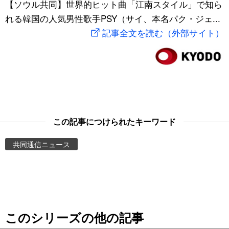
【ソウル共同】世界的ヒット曲「江南スタイル」で知ら
スポーツ・東京2020
文化
動画/Live
れる韓国の人気男性歌手PSY（サイ、本名パク・ジェ...
記事全文を読む（外部サイト）
科学・技術
Books
暮らし
Cinema
スポーツ・東京2020
Topics
この記事につけられたキーワード
Images
共同通信ニュース
People
東京
このシリーズの他の記事
お知らせ