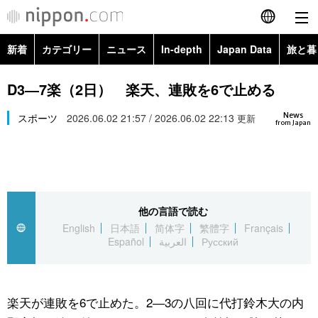
新着
カテゴリー
ニュース
In-depth
Japan Data
旅と暮
English
政治・外交
Topics
D3―7楽（2日） 楽天、連敗を6で止める
简体字
News
経済・ビジネス
スポーツ
2026.06.02 21:57 / 2026.06.02 22:13
Images
更新
繁體字
from Japan
カテゴリー
国際・海外
People
Français
政治・外交
ニュース
社会
東京
Español
他の言語で読む
経済・ビジネス
トップ
In-depth
文化
お知らせ
English
日本語
简体字
繁體字
Français
العربية
Español
العربية
Русский
国際
アーカイブ
Japan Data
科学・技術
Русский
社会
旅と暮らし
暮らし
楽天が連敗を6で止めた。2―3の八回に代打鈴木大の内