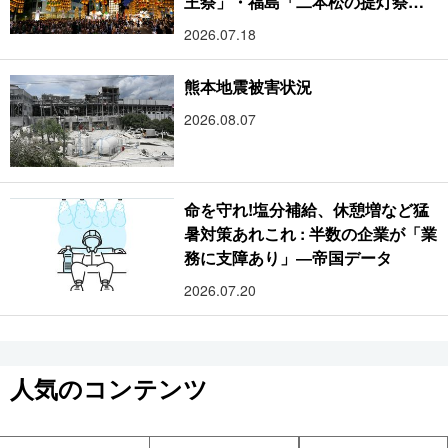
王祭」・福島「二本松の提灯祭
り」:おびただしい灯火が夜空を照
2026.07.18
らす光の祭典
熊本地震被害状況
2026.08.07
命を守れ!塩分補給、休憩増など猛
暑対策あれこれ : 半数の企業が「業
務に支障あり」―帝国データ
2026.07.20
人気のコンテンツ