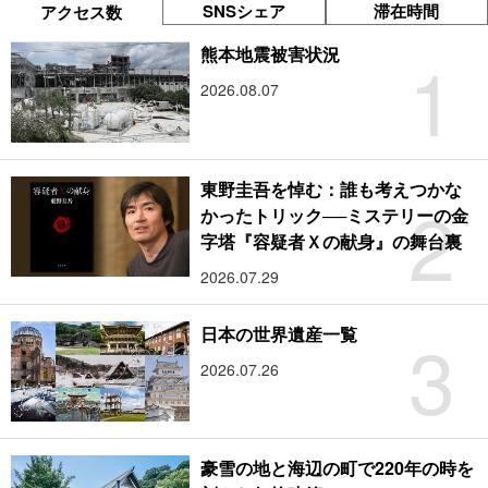
SNSシェア
滞在時間
アクセス数
1
熊本地震被害状況
2026.08.07
東野圭吾を悼む：誰も考えつかな
2
かったトリック──ミステリーの金
字塔『容疑者Ｘの献身』の舞台裏
2026.07.29
3
日本の世界遺産一覧
2026.07.26
豪雪の地と海辺の町で220年の時を