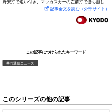
野安打で追い付き、マッカスカーの左前打で勝ち越し...
スポーツ・東京2020
文化
動画/Live
記事全文を読む（外部サイト）
科学・技術
Books
暮らし
Cinema
スポーツ・東京2020
Topics
この記事につけられたキーワード
共同通信ニュース
Images
People
東京
このシリーズの他の記事
お知らせ