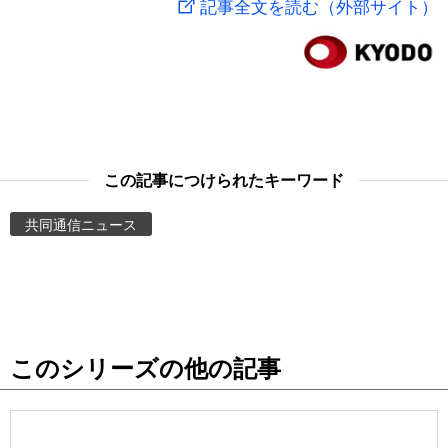
記事全文を読む（外部サイト）
スポーツ・東京2020
文化
動画/Live
科学・技術
Books
暮らし
Cinema
この記事につけられたキーワード
スポーツ・東京2020
Topics
共同通信ニュース
Images
People
このシリーズの他の記事
東京
お知らせ