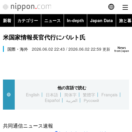
新着
カテゴリー
ニュース
In-depth
Japan Data
旅と暮
English
政治・外交
Topics
米国家情報長官代行にパルト氏
简体字
News
経済・ビジネス
国際・海外
2026.06.02 22:43 / 2026.06.02 22:59
Images
更新
繁體字
from Japan
カテゴリー
国際・海外
People
Français
政治・外交
ニュース
社会
東京
Español
他の言語で読む
経済・ビジネス
トップ
In-depth
文化
お知らせ
English
日本語
简体字
繁體字
Français
العربية
Español
العربية
Русский
国際
アーカイブ
Japan Data
科学・技術
Русский
社会
旅と暮らし
暮らし
共同通信ニュース速報