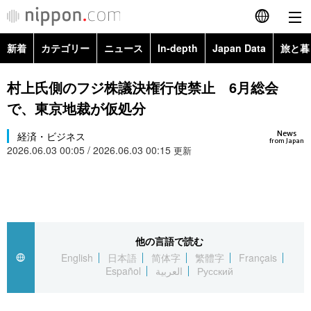
新着
カテゴリー
ニュース
In-depth
Japan Data
旅と暮
English
政治・外交
Topics
村上氏側のフジ株議決権行使禁止 6月総会
简体字
で、東京地裁が仮処分
経済・ビジネス
Images
繁體字
カテゴリー
News
経済・ビジネス
from Japan
2026.06.03 00:05 / 2026.06.03 00:15
国際・海外
更新
People
Français
政治・外交
ニュース
社会
東京
Español
経済・ビジネス
トップ
In-depth
文化
お知らせ
العربية
他の言語で読む
国際
アーカイブ
Japan Data
科学・技術
English
日本語
简体字
繁體字
Français
Русский
Español
العربية
Русский
社会
旅と暮らし
暮らし