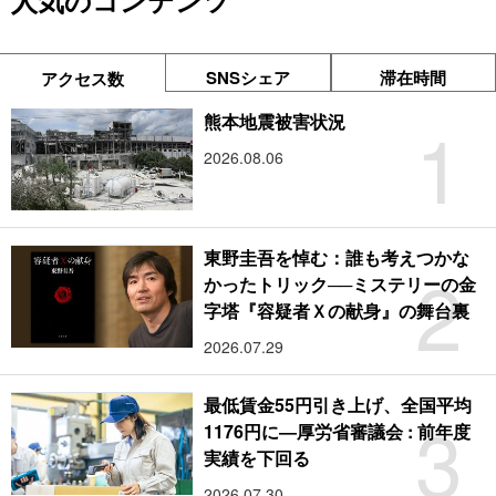
人気のコンテンツ
SNSシェア
滞在時間
アクセス数
1
熊本地震被害状況
2026.08.06
東野圭吾を悼む：誰も考えつかな
2
かったトリック──ミステリーの金
字塔『容疑者Ｘの献身』の舞台裏
2026.07.29
最低賃金55円引き上げ、全国平均
3
1176円に―厚労省審議会 : 前年度
実績を下回る
2026.07.30