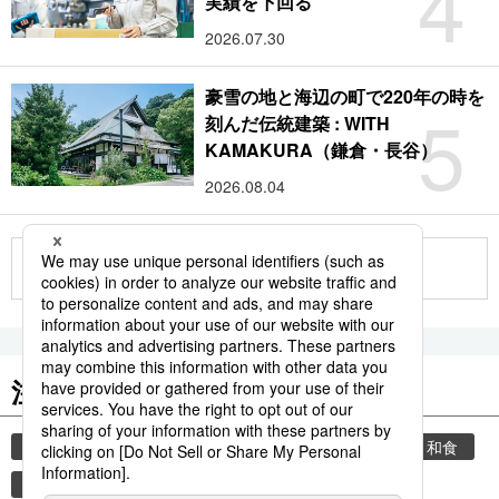
4
実績を下回る
2026.07.30
豪雪の地と海辺の町で220年の時を
5
刻んだ伝統建築 : WITH
KAMAKURA（鎌倉・長谷）
2026.08.04
もっと見る
注目のキーワード
共同通信ニュース
イチロー
国民栄誉賞
和食
食材
大谷翔平
大リーグ
プロ野球