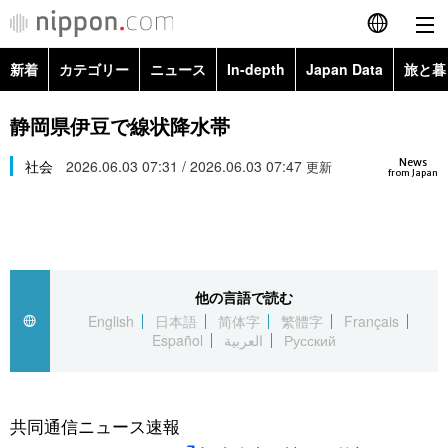
新着
カテゴリー
ニュース
In-depth
Japan Data
旅と暮
English
政治・外交
Topics
静岡県伊豆で線状降水帯
简体字
News
経済・ビジネス
社会
2026.06.03 07:31 / 2026.06.03 07:47
Images
更新
繁體字
from Japan
カテゴリー
国際・海外
People
Français
政治・外交
ニュース
社会
東京
Español
他の言語で読む
経済・ビジネス
トップ
In-depth
文化
お知らせ
English
日本語
简体字
繁體字
Français
العربية
Español
العربية
Русский
国際
アーカイブ
Japan Data
科学・技術
Русский
社会
旅と暮らし
暮らし
共同通信ニュース速報