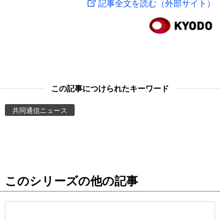
記事全文を読む（外部サイト）
スポーツ・東京2020
文化
動画/Live
科学・技術
Books
暮らし
Cinema
この記事につけられたキーワード
スポーツ・東京2020
Topics
共同通信ニュース
Images
People
このシリーズの他の記事
東京
お知らせ