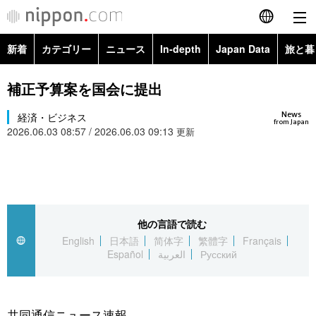
新着
カテゴリー
ニュース
In-depth
Japan Data
旅と暮
English
政治・外交
Topics
補正予算案を国会に提出
简体字
News
経済・ビジネス
経済・ビジネス
Images
繁體字
from Japan
2026.06.03 08:57 / 2026.06.03 09:13
更新
カテゴリー
国際・海外
People
Français
政治・外交
ニュース
社会
東京
Español
経済・ビジネス
トップ
In-depth
他の言語で読む
文化
お知らせ
العربية
English
日本語
简体字
繁體字
Français
Español
العربية
Русский
国際
アーカイブ
Japan Data
科学・技術
Русский
社会
旅と暮らし
暮らし
共同通信ニュース速報