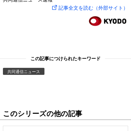
記事全文を読む（外部サイト）
スポーツ・東京2020
文化
動画/Live
科学・技術
Books
暮らし
Cinema
この記事につけられたキーワード
スポーツ・東京2020
Topics
共同通信ニュース
Images
People
東京
このシリーズの他の記事
お知らせ