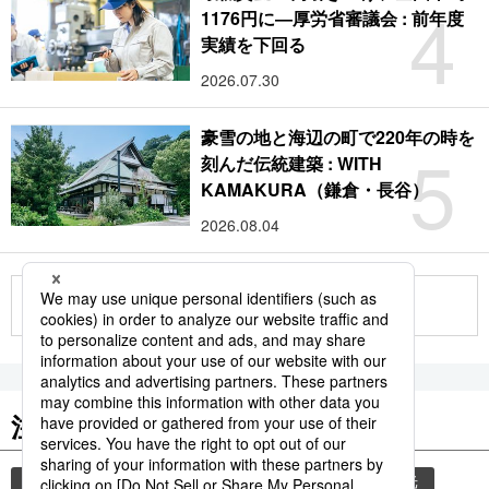
4
1176円に―厚労省審議会 : 前年度
実績を下回る
2026.07.30
豪雪の地と海辺の町で220年の時を
5
刻んだ伝統建築 : WITH
KAMAKURA（鎌倉・長谷）
2026.08.04
もっと見る
注目のキーワード
共同通信ニュース
気象・災害
災害
観光