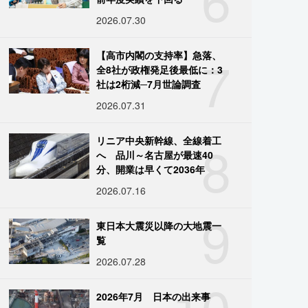
2026.07.30
7
【高市内閣の支持率】急落、
全8社が政権発足後最低に：3
社は2桁減─7月世論調査
2026.07.31
8
リニア中央新幹線、全線着工
へ 品川～名古屋が最速40
分、開業は早くて2036年
2026.07.16
9
東日本大震災以降の大地震一
覧
2026.07.28
10
2026年7月 日本の出来事