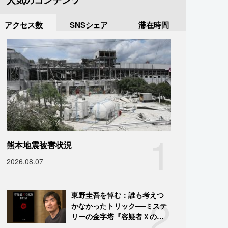
人気のコンテンツ
アクセス数
SNSシェア
滞在時間
1
熊本地震被害状況
2026.08.07
2
東野圭吾を悼む：誰も考えつ
かなかったトリック──ミステ
リーの金字塔『容疑者Ｘの献
身』の舞台裏