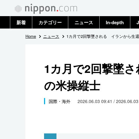
新着
カテゴリー
ニュース
In-depth
J
政治・外交
トップ
Home
ニュース
1カ月で2回撃墜される イランから生
経済・ビジネス
アーカイブ
1カ月で2回撃墜
国際
の米操縦士
社会
文化
国際・海外
2026.06.03 09:41 / 2026.06.0
科学・技術
暮らし