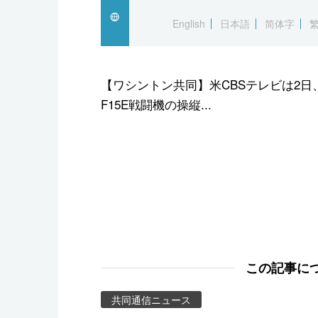
スポーツ・東京2020
English
日本語
简体字
【ワシントン共同】米CBSテレビは2
F15E戦闘機の操縦...
この記事に
共同通信ニュース