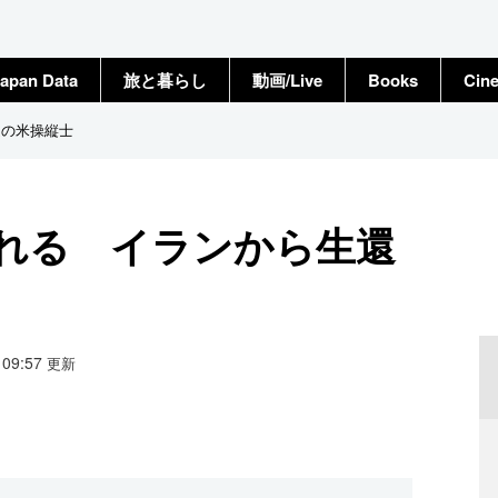
apan Data
旅と暮らし
動画/Live
Books
Cin
還の米操縦士
される イランから生還
3 09:57
更新