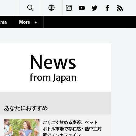
ema
More
English
Topics
简体字
Images
News
繁體字
People
Français
from Japan
東京
Español
お知らせ
العربية
あなたにおすすめ
Русский
ごくごく飲める麦茶、ペット
ボトル市場で存在感 : 熱中症対
策でノンカフェイン