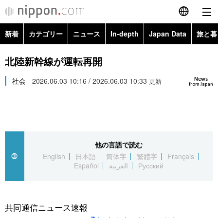
新着
カテゴリー
ニュース
In-depth
Japan Data
旅と暮
English
政治・外交
Topics
北陸新幹線が運転再開
简体字
News
経済・ビジネス
社会
2026.06.03 10:16 / 2026.06.03 10:33
Images
更新
繁體字
from Japan
カテゴリー
国際・海外
People
Français
政治・外交
ニュース
社会
東京
Español
他の言語で読む
経済・ビジネス
トップ
In-depth
文化
お知らせ
English
日本語
简体字
繁體字
Français
العربية
Español
العربية
Русский
国際
アーカイブ
Japan Data
科学・技術
Русский
社会
旅と暮らし
暮らし
共同通信ニュース速報