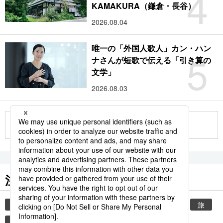
4
KAMAKURA（鎌倉・長谷）
2026.08.04
唯一の「外国人歌人」カン・ハン
5
ナさんが短歌で伝える「引き算の
文学」
2026.08.03
もっと見る
注目のキーワード
共同通信ニュース
時事通信ニュース
観光
旅
環境・自然・生物
気象・災害
世界遺産