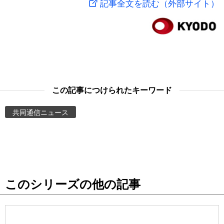
記事全文を読む（外部サイト）
スポーツ・東京2020
文化
動画/Live
科学・技術
Books
暮らし
Cinema
この記事につけられたキーワード
スポーツ・東京2020
Topics
共同通信ニュース
Images
People
このシリーズの他の記事
東京
お知らせ