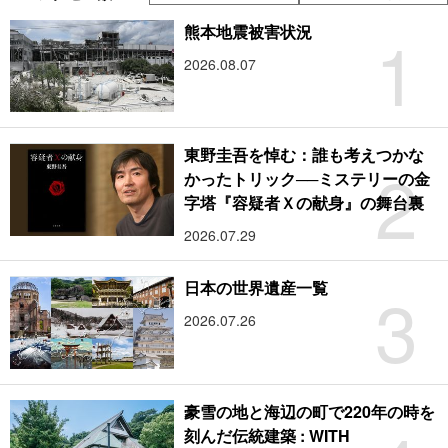
1
熊本地震被害状況
2026.08.07
東野圭吾を悼む：誰も考えつかな
2
かったトリック──ミステリーの金
字塔『容疑者Ｘの献身』の舞台裏
2026.07.29
3
日本の世界遺産一覧
2026.07.26
豪雪の地と海辺の町で220年の時を
刻んだ伝統建築 : WITH