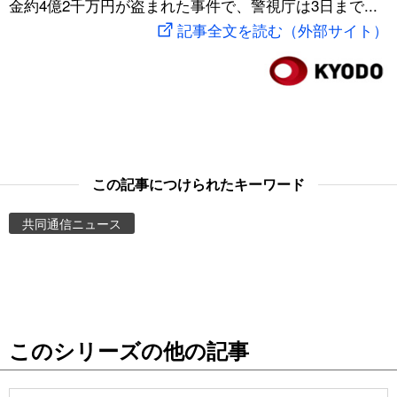
金約4億2千万円が盗まれた事件で、警視庁は3日まで...
スポーツ・東京2020
文化
動画/Live
記事全文を読む（外部サイト）
科学・技術
Books
暮らし
Cinema
スポーツ・東京2020
Topics
この記事につけられたキーワード
共同通信ニュース
Images
People
東京
このシリーズの他の記事
お知らせ