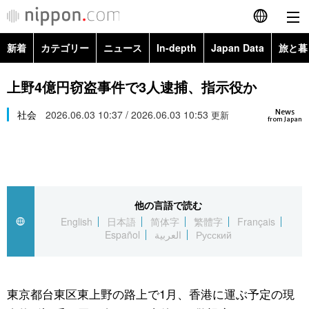
新着
カテゴリー
ニュース
In-depth
Japan Data
旅と暮
English
政治・外交
Topics
上野4億円窃盗事件で3人逮捕、指示役か
简体字
News
経済・ビジネス
社会
2026.06.03 10:37 / 2026.06.03 10:53
Images
更新
繁體字
from Japan
カテゴリー
国際・海外
People
Français
政治・外交
ニュース
社会
東京
Español
他の言語で読む
経済・ビジネス
トップ
In-depth
文化
お知らせ
English
日本語
简体字
繁體字
Français
العربية
Español
العربية
Русский
国際
アーカイブ
Japan Data
科学・技術
Русский
社会
旅と暮らし
暮らし
東京都台東区東上野の路上で1月、香港に運ぶ予定の現