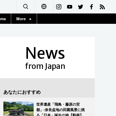
ema
More
English
Topics
简体字
Images
News
繁體字
People
Français
from Japan
東京
Español
お知らせ
العربية
あなたにおすすめ
Русский
世界遺産「飛鳥・藤原の宮
都」:奈良盆地の田園風景に残
る「日本」誕生の地【動画】