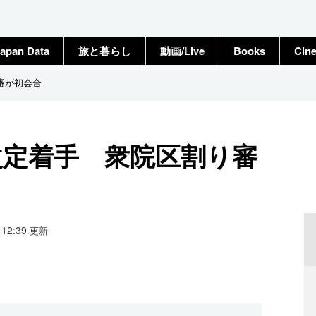
apan Data
旅と暮らし
動画/Live
Books
Cin
審が初会合
改定着手 衆院区割り審
3 12:39
更新