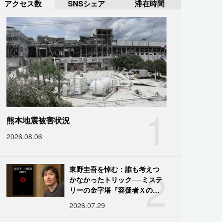
アクセス数
SNSシェア
滞在時間
1
熊本地震被害状況
2026.08.06
2
東野圭吾を悼む：誰も考えつ
かなかったトリック──ミステ
リーの金字塔『容疑者Ｘの献
身』の舞台裏
2026.07.29