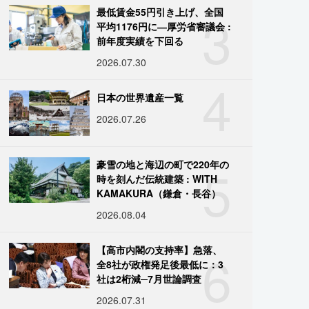
3
最低賃金55円引き上げ、全国
平均1176円に―厚労省審議会 :
前年度実績を下回る
2026.07.30
4
日本の世界遺産一覧
2026.07.26
5
豪雪の地と海辺の町で220年の
時を刻んだ伝統建築 : WITH
KAMAKURA（鎌倉・長谷）
2026.08.04
6
【高市内閣の支持率】急落、
全8社が政権発足後最低に：3
社は2桁減─7月世論調査
2026.07.31