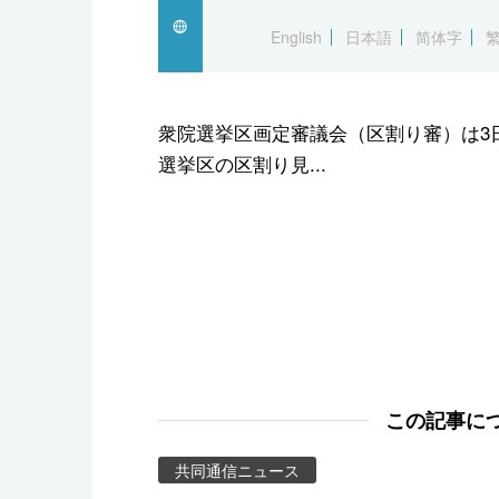
スポーツ・東京2020
English
日本語
简体字
衆院選挙区画定審議会（区割り審）は3日
選挙区の区割り見...
この記事に
共同通信ニュース