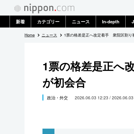
新着
カテゴリー
ニュース
In-depth
J
政治・外交
トップ
Home
ニュース
1票の格差是正へ改定着手 衆院区割り
経済・ビジネス
アーカイブ
1票の格差是正へ
国際
が初会合
社会
文化
政治・外交
2026.06.03 12:23 / 2026.06.0
科学・技術
暮らし