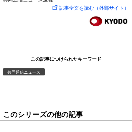
記事全文を読む（外部サイト）
スポーツ・東京2020
文化
動画/Live
科学・技術
Books
暮らし
Cinema
この記事につけられたキーワード
スポーツ・東京2020
Topics
共同通信ニュース
Images
People
東京
このシリーズの他の記事
お知らせ