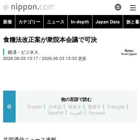
新着
カテゴリー
ニュース
In-depth
Japan Data
旅と暮
English
政治・外交
Topics
食糧法改正案が衆院本会議で可決
简体字
News
経済・ビジネス
経済・ビジネス
Images
繁體字
from Japan
2026.06.03 13:17 / 2026.06.03 13:33
更新
カテゴリー
国際・海外
People
Français
政治・外交
ニュース
社会
東京
Español
経済・ビジネス
トップ
In-depth
他の言語で読む
文化
お知らせ
العربية
English
日本語
简体字
繁體字
Français
Español
العربية
Русский
国際
アーカイブ
Japan Data
科学・技術
Русский
社会
旅と暮らし
暮らし
共同通信ニュース速報