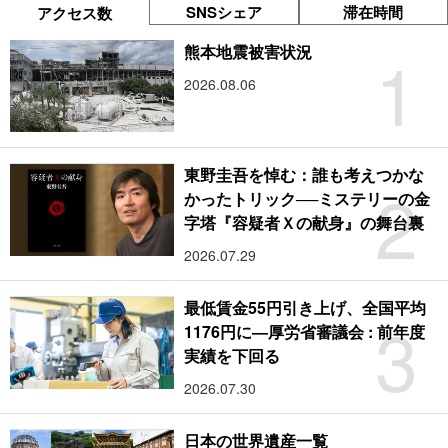
SNSシェア
滞在時間
アクセス数
1
熊本地震被害状況
2026.08.06
東野圭吾を悼む：誰も考えつかな
2
かったトリック──ミステリーの金
字塔『容疑者Ｘの献身』の舞台裏
2026.07.29
最低賃金55円引き上げ、全国平均
3
1176円に―厚労省審議会 : 前年度
実績を下回る
2026.07.30
日本の世界遺産一覧