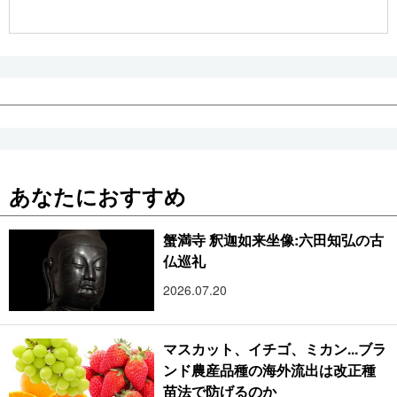
公式SNS
あなたにおすすめ
蟹満寺 釈迦如来坐像:六田知弘の古
仏巡礼
2026.07.20
マスカット、イチゴ、ミカン...ブラ
ンド農産品種の海外流出は改正種
苗法で防げるのか