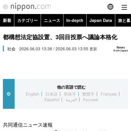
新着
カテゴリー
ニュース
In-depth
Japan Data
旅と暮
English
政治・外交
Topics
都構想法定協設置、3回目投票へ議論本格化
简体字
News
経済・ビジネス
社会
2026.06.03 13:38 / 2026.06.03 13:55
Images
更新
繁體字
from Japan
カテゴリー
国際・海外
People
Français
政治・外交
ニュース
社会
東京
Español
他の言語で読む
経済・ビジネス
トップ
In-depth
文化
お知らせ
English
日本語
简体字
繁體字
Français
العربية
Español
العربية
Русский
国際
アーカイブ
Japan Data
科学・技術
Русский
社会
旅と暮らし
暮らし
共同通信ニュース速報