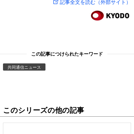
記事全文を読む（外部サイト）
スポーツ・東京2020
文化
動画/Live
科学・技術
Books
暮らし
Cinema
この記事につけられたキーワード
スポーツ・東京2020
Topics
共同通信ニュース
Images
People
このシリーズの他の記事
東京
お知らせ