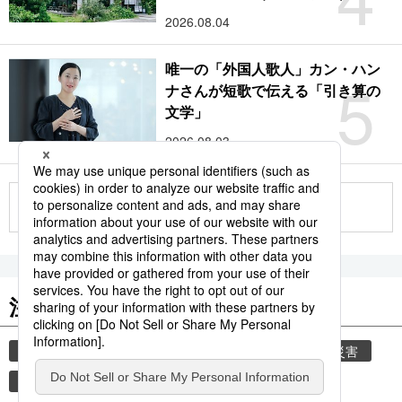
2026.08.04
唯一の「外国人歌人」カン・ハン
5
ナさんが短歌で伝える「引き算の
文学」
2026.08.03
もっと見る
注目のキーワード
共同通信ニュース
時事通信ニュース
気象・災害
観光
旅
災害
鉄道
新幹線