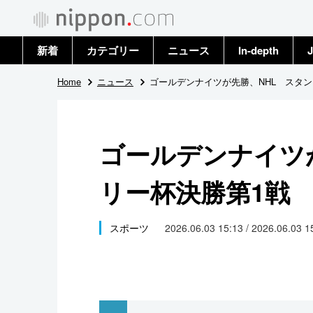
新着
カテゴリー
ニュース
In-depth
J
政治・外交
トップ
Home
ニュース
ゴールデンナイツが先勝、NHL スタン
経済・ビジネス
アーカイブ
ゴールデンナイツ
国際
リー杯決勝第1戦
社会
文化
スポーツ
2026.06.03 15:13 / 2026.06.03 
科学・技術
暮らし