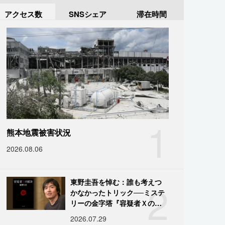
アクセス数
SNSシェア
滞在時間
1
熊本地震被害状況
2026.08.06
2
東野圭吾を悼む：誰も考えつ
かなかったトリック──ミステ
リーの金字塔『容疑者Ｘの献
身』の舞台裏
2026.07.29