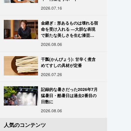
2026.07.16
金継ぎ : 形あるものは壊れる宿
命を受け入れる ―大胆な表現
で新たな美しさを生む漆芸修
復師・末崎広樹
2026.08.06
干瓢(かんぴょう): 甘辛く煮含
めてすしの具材が定番
2026.07.26
記録的な暑さだった2026年7月
猛暑日・酷暑日は過去2番目の
日数に
2026.08.06
人気のコンテンツ