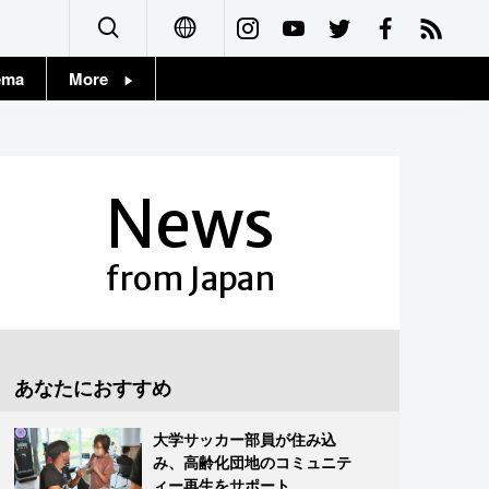
ema
More
English
Topics
简体字
Images
News
繁體字
People
Français
from Japan
東京
Español
お知らせ
العربية
あなたにおすすめ
Русский
大学サッカー部員が住み込
み、高齢化団地のコミュニテ
ィー再生をサポート