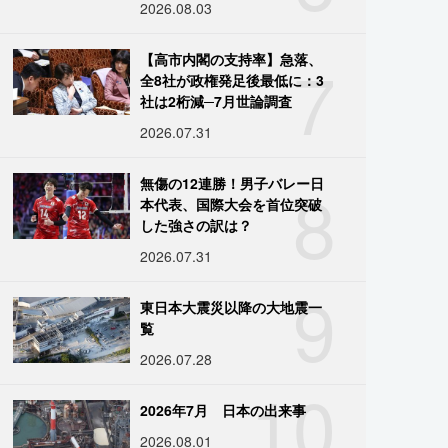
2026.08.03
7
【高市内閣の支持率】急落、
全8社が政権発足後最低に：3
社は2桁減─7月世論調査
2026.07.31
8
無傷の12連勝！男子バレー日
本代表、国際大会を首位突破
した強さの訳は？
2026.07.31
9
東日本大震災以降の大地震一
覧
2026.07.28
10
2026年7月 日本の出来事
2026.08.01