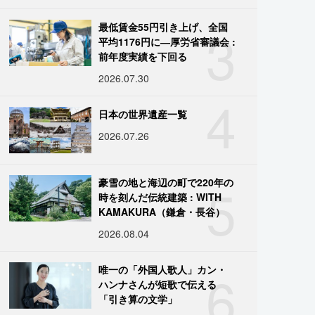
3
最低賃金55円引き上げ、全国
平均1176円に―厚労省審議会 :
前年度実績を下回る
2026.07.30
4
日本の世界遺産一覧
2026.07.26
5
豪雪の地と海辺の町で220年の
時を刻んだ伝統建築 : WITH
KAMAKURA（鎌倉・長谷）
2026.08.04
6
唯一の「外国人歌人」カン・
ハンナさんが短歌で伝える
「引き算の文学」