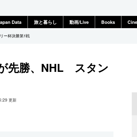
apan Data
旅と暮らし
動画/Live
Books
Cin
リー杯決勝第1戦
が先勝、NHL スタン
15:29
更新