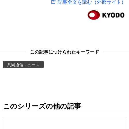
記事全文を読む（外部サイト）
スポーツ・東京2020
文化
動画/Live
科学・技術
Books
暮らし
Cinema
この記事につけられたキーワード
スポーツ・東京2020
Topics
共同通信ニュース
Images
People
このシリーズの他の記事
東京
お知らせ