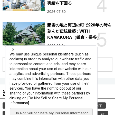
4
実績を下回る
2026.07.30
豪雪の地と海辺の町で220年の時を
5
刻んだ伝統建築 : WITH
KAMAKURA（鎌倉・長谷）
2026.08.04
もっと見る
注目のキーワード
共同通信ニュース
気象・災害
災害
気象庁
地震
津波
熊本
熊本地震
観光
旅