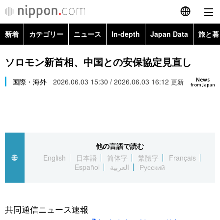
新着
カテゴリー
ニュース
In-depth
Japan Data
旅と暮
English
政治・外交
Topics
ソロモン新首相、中国との安保協定見直し
简体字
News
経済・ビジネス
国際・海外
2026.06.03 15:30 / 2026.06.03 16:12
Images
更新
繁體字
from Japan
カテゴリー
国際・海外
People
Français
政治・外交
ニュース
社会
東京
Español
他の言語で読む
経済・ビジネス
トップ
In-depth
文化
お知らせ
English
日本語
简体字
繁體字
Français
العربية
Español
العربية
Русский
国際
アーカイブ
Japan Data
科学・技術
Русский
社会
旅と暮らし
暮らし
共同通信ニュース速報