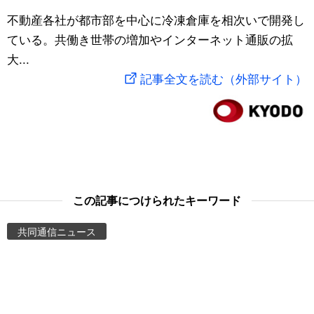
スポーツ・東京2020
不動産各社が都市部を中心に冷凍倉庫を相次いで開発し
文化
動画/Live
ている。共働き世帯の増加やインターネット通販の拡
大...
科学・技術
Books
記事全文を読む（外部サイト）
暮らし
Cinema
スポーツ・東京2020
Topics
Images
この記事につけられたキーワード
People
共同通信ニュース
東京
お知らせ