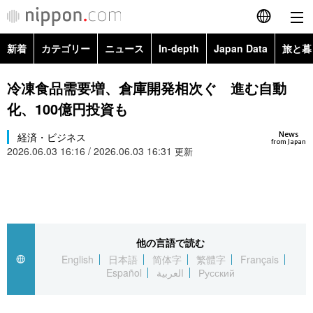
新着
カテゴリー
ニュース
In-depth
Japan Data
旅と暮
English
政治・外交
Topics
冷凍食品需要増、倉庫開発相次ぐ 進む自動
简体字
化、100億円投資も
経済・ビジネス
Images
繁體字
カテゴリー
News
経済・ビジネス
from Japan
2026.06.03 16:16 / 2026.06.03 16:31
国際・海外
更新
People
Français
政治・外交
ニュース
社会
東京
Español
経済・ビジネス
トップ
In-depth
文化
お知らせ
العربية
他の言語で読む
国際
アーカイブ
Japan Data
科学・技術
English
日本語
简体字
繁體字
Français
Русский
Español
العربية
Русский
社会
旅と暮らし
暮らし