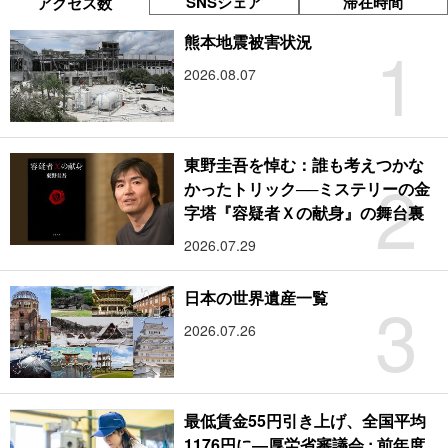
SNSシェア
滞在時間
アクセス数
1
熊本地震被害状況
2026.08.07
東野圭吾を悼む：誰も考えつかな
2
かったトリック──ミステリーの金
字塔『容疑者Ｘの献身』の舞台裏
2026.07.29
3
日本の世界遺産一覧
2026.07.26
最低賃金55円引き上げ、全国平均
1176円に―厚労省審議会 : 前年度