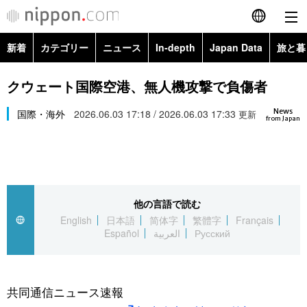
新着
カテゴリー
ニュース
In-depth
Japan Data
旅と暮
English
政治・外交
Topics
クウェート国際空港、無人機攻撃で負傷者
简体字
News
経済・ビジネス
国際・海外
2026.06.03 17:18 / 2026.06.03 17:33
Images
更新
繁體字
from Japan
カテゴリー
国際・海外
People
Français
政治・外交
ニュース
社会
東京
Español
他の言語で読む
経済・ビジネス
トップ
In-depth
文化
お知らせ
English
日本語
简体字
繁體字
Français
العربية
Español
العربية
Русский
国際
アーカイブ
Japan Data
科学・技術
Русский
社会
旅と暮らし
暮らし
共同通信ニュース速報