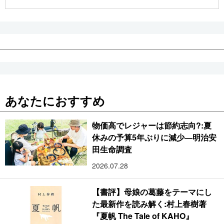
公式SNS
あなたにおすすめ
物価高でレジャーは節約志向?:夏
休みの予算5年ぶりに減少―明治安
田生命調査
2026.07.28
【書評】母娘の葛藤をテーマにし
た最新作を読み解く:村上春樹著
『夏帆 The Tale of KAHO』