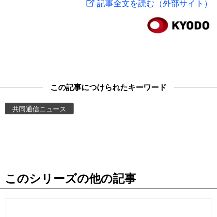
記事全文を読む（外部サイト）
スポーツ・東京2020
文化
動画/Live
科学・技術
Books
暮らし
Cinema
この記事につけられたキーワード
スポーツ・東京2020
Topics
共同通信ニュース
Images
People
このシリーズの他の記事
東京
お知らせ