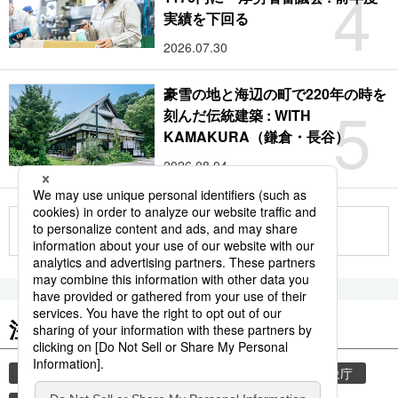
4
実績を下回る
2026.07.30
豪雪の地と海辺の町で220年の時を
5
刻んだ伝統建築 : WITH
KAMAKURA（鎌倉・長谷）
2026.08.04
もっと見る
注目のキーワード
共同通信ニュース
気象・災害
災害
気象庁