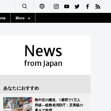
ema
More
English
Topics
简体字
Images
News
繁體字
People
Français
from Japan
東京
Español
お知らせ
العربية
あなたにおすすめ
Русский
熱中症の搬送、1週間で1万人
突破―総務省消防庁 : 災害級の
暑さで急増