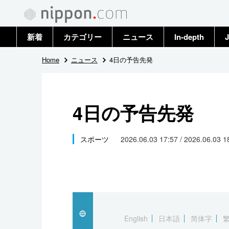
新着
カテゴリー
ニュース
In-depth
J
政治・外交
トップ
Home
ニュース
4日の予告先発
経済・ビジネス
アーカイブ
4日の予告先発
国際
社会
スポーツ
2026.06.03 17:57 / 2026.06.03 
文化
科学・技術
暮らし
English
日本語
简体字