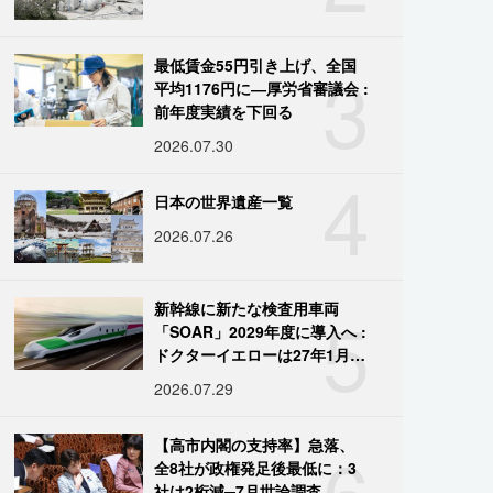
3
最低賃金55円引き上げ、全国
平均1176円に―厚労省審議会 :
前年度実績を下回る
2026.07.30
4
日本の世界遺産一覧
2026.07.26
5
新幹線に新たな検査用車両
「SOAR」2029年度に導入へ :
ドクターイエローは27年1月に
引退
2026.07.29
6
【高市内閣の支持率】急落、
全8社が政権発足後最低に：3
社は2桁減─7月世論調査