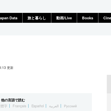
apan Data
旅と暮らし
動画/Live
Books
Cin
18:13
更新
他の言語で読む
繁體字
Français
Español
العربية
Русский