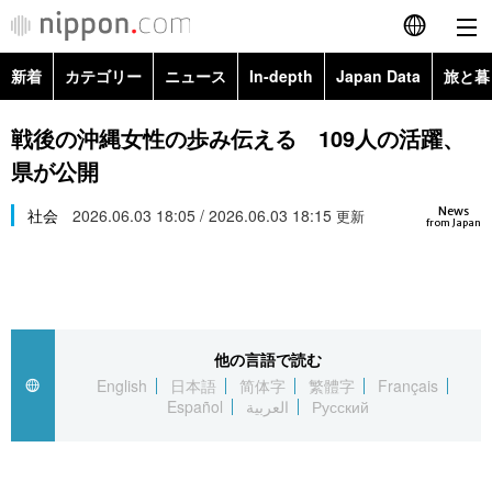
新着
カテゴリー
ニュース
In-depth
Japan Data
旅と暮
English
政治・外交
Topics
戦後の沖縄女性の歩み伝える 109人の活躍、
简体字
県が公開
経済・ビジネス
Images
繁體字
カテゴリー
News
社会
2026.06.03 18:05 / 2026.06.03 18:15
更新
from Japan
国際・海外
People
Français
政治・外交
ニュース
社会
東京
Español
経済・ビジネス
トップ
In-depth
文化
お知らせ
العربية
他の言語で読む
English
日本語
简体字
繁體字
Français
国際
アーカイブ
Japan Data
科学・技術
Español
العربية
Русский
Русский
社会
旅と暮らし
暮らし