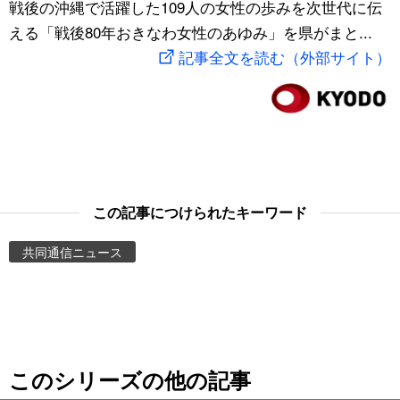
戦後の沖縄で活躍した109人の女性の歩みを次世代に伝
スポーツ・東京2020
文化
動画/Live
える「戦後80年おきなわ女性のあゆみ」を県がまと...
記事全文を読む（外部サイト）
科学・技術
Books
暮らし
Cinema
スポーツ・東京2020
Topics
この記事につけられたキーワード
Images
共同通信ニュース
People
東京
このシリーズの他の記事
お知らせ