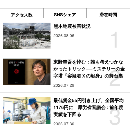
SNSシェア
滞在時間
アクセス数
1
熊本地震被害状況
2026.08.06
東野圭吾を悼む：誰も考えつかな
2
かったトリック──ミステリーの金
字塔『容疑者Ｘの献身』の舞台裏
2026.07.29
最低賃金55円引き上げ、全国平均
3
1176円に―厚労省審議会 : 前年度
実績を下回る
2026.07.30