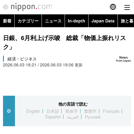
新着
カテゴリー
ニュース
In-depth
Japan Data
旅と暮
English
政治・外交
Topics
日銀、6月利上げ示唆 総裁「物価上振れリス
简体字
ク」
経済・ビジネス
Images
繁體字
カテゴリー
News
経済・ビジネス
from Japan
2026.06.03 18:21 / 2026.06.03 19:06
国際・海外
更新
People
Français
政治・外交
ニュース
社会
東京
Español
経済・ビジネス
トップ
In-depth
文化
お知らせ
العربية
他の言語で読む
国際
アーカイブ
Japan Data
科学・技術
English
日本語
简体字
繁體字
Français
Русский
Español
العربية
Русский
社会
旅と暮らし
暮らし