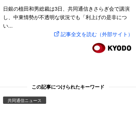
スポーツ・東京2020
日銀の植田和男総裁は3日、共同通信きさらぎ会で講演
文化
動画/Live
し、中東情勢が不透明な状況でも「利上げの是非につ
い...
科学・技術
Books
記事全文を読む（外部サイト）
暮らし
Cinema
スポーツ・東京2020
Topics
Images
この記事につけられたキーワード
People
共同通信ニュース
東京
お知らせ