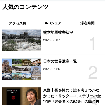
人気のコンテンツ
SNSシェア
滞在時間
アクセス数
1
熊本地震被害状況
2026.08.07
2
日本の世界遺産一覧
2026.07.26
東野圭吾を悼む：誰も考えつかな
3
かったトリック──ミステリーの金
字塔『容疑者Ｘの献身』の舞台裏